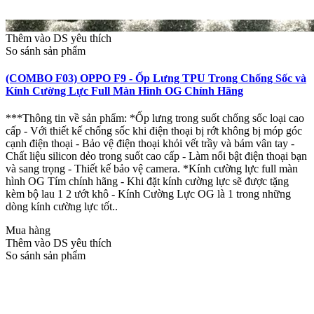
Thêm vào DS yêu thích
So sánh sản phẩm
(COMBO F03) OPPO F9 - Ốp Lưng TPU Trong Chống Sốc và
Kính Cường Lực Full Màn Hình OG Chính Hãng
***Thông tin về sản phẩm: *Ốp lưng trong suốt chống sốc loại cao
cấp - Với thiết kế chống sốc khi điện thoại bị rớt không bị móp góc
cạnh điện thoại - Bảo vệ điện thoại khỏi vết trầy và bám vân tay -
Chất liệu silicon dẻo trong suốt cao cấp - Làm nổi bật điện thoại bạn
và sang trọng - Thiết kế bảo vệ camera. *Kính cường lực full màn
hình OG Tím chính hãng - Khi đặt kính cường lực sẽ được tặng
kèm bộ lau 1 2 ướt khô - Kính Cường Lực OG là 1 trong những
dòng kính cường lực tốt..
Mua hàng
Thêm vào DS yêu thích
So sánh sản phẩm