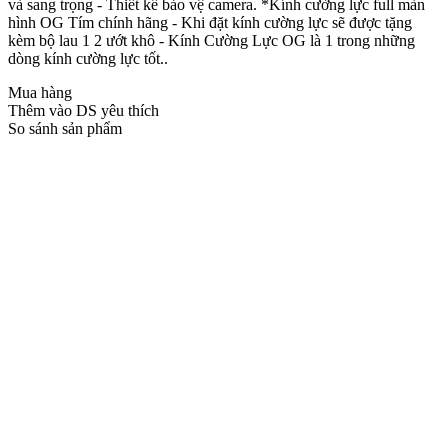
và sang trọng - Thiết kế bảo vệ camera. *Kính cường lực full màn
hình OG Tím chính hãng - Khi đặt kính cường lực sẽ được tặng
kèm bộ lau 1 2 ướt khô - Kính Cường Lực OG là 1 trong những
dòng kính cường lực tốt..
Mua hàng
Thêm vào DS yêu thích
So sánh sản phẩm