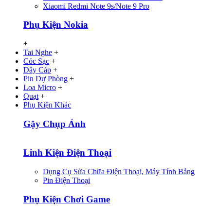
Xiaomi Redmi Note 9s/Note 9 Pro
Phụ Kiện Nokia
+
Tai Nghe
+
Cóc Sạc
+
Dây Cáp
+
Pin Dự Phòng
+
Loa Micro
+
Quạt
+
Phụ Kiện Khác
Gậy Chụp Ảnh
Linh Kiện Điện Thoại
Dụng Cụ Sửa Chữa Điện Thoại, Máy Tính Bảng
Pin Điện Thoại
Phụ Kiện Chơi Game