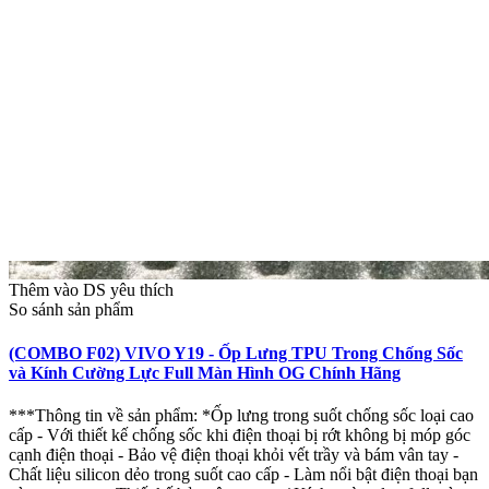
Thêm vào DS yêu thích
So sánh sản phẩm
(COMBO F02) VIVO Y19 - Ốp Lưng TPU Trong Chống Sốc
và Kính Cường Lực Full Màn Hình OG Chính Hãng
***Thông tin về sản phẩm: *Ốp lưng trong suốt chống sốc loại cao
cấp - Với thiết kế chống sốc khi điện thoại bị rớt không bị móp góc
cạnh điện thoại - Bảo vệ điện thoại khỏi vết trầy và bám vân tay -
Chất liệu silicon dẻo trong suốt cao cấp - Làm nổi bật điện thoại bạn