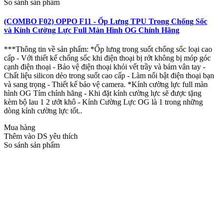
So sánh sản phẩm
(COMBO F02) OPPO F11 - Ốp Lưng TPU Trong Chống Sốc
và Kính Cường Lực Full Màn Hình OG Chính Hãng
***Thông tin về sản phẩm: *Ốp lưng trong suốt chống sốc loại cao
cấp - Với thiết kế chống sốc khi điện thoại bị rớt không bị móp góc
cạnh điện thoại - Bảo vệ điện thoại khỏi vết trầy và bám vân tay -
Chất liệu silicon dẻo trong suốt cao cấp - Làm nổi bật điện thoại bạn
và sang trọng - Thiết kế bảo vệ camera. *Kính cường lực full màn
hình OG Tím chính hãng - Khi đặt kính cường lực sẽ được tặng
kèm bộ lau 1 2 ướt khô - Kính Cường Lực OG là 1 trong những
dòng kính cường lực tốt..
Mua hàng
Thêm vào DS yêu thích
So sánh sản phẩm