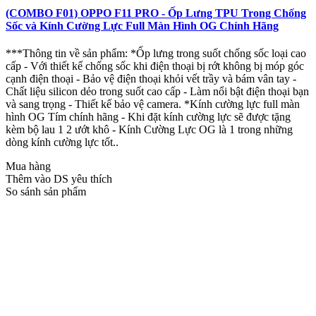
(COMBO F01) OPPO F11 PRO - Ốp Lưng TPU Trong Chống
Sốc và Kính Cường Lực Full Màn Hình OG Chính Hãng
***Thông tin về sản phẩm: *Ốp lưng trong suốt chống sốc loại cao
cấp - Với thiết kế chống sốc khi điện thoại bị rớt không bị móp góc
cạnh điện thoại - Bảo vệ điện thoại khỏi vết trầy và bám vân tay -
Chất liệu silicon dẻo trong suốt cao cấp - Làm nổi bật điện thoại bạn
và sang trọng - Thiết kế bảo vệ camera. *Kính cường lực full màn
hình OG Tím chính hãng - Khi đặt kính cường lực sẽ được tặng
kèm bộ lau 1 2 ướt khô - Kính Cường Lực OG là 1 trong những
dòng kính cường lực tốt..
Mua hàng
Thêm vào DS yêu thích
So sánh sản phẩm