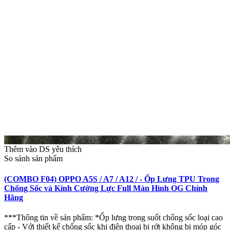
Thêm vào DS yêu thích
So sánh sản phẩm
(COMBO F04) OPPO A5S / A7 / A12 / - Ốp Lưng TPU Trong
Chống Sốc và Kính Cường Lực Full Màn Hình OG Chính
Hãng
***Thông tin về sản phẩm: *Ốp lưng trong suốt chống sốc loại cao
cấp - Với thiết kế chống sốc khi điện thoại bị rớt không bị móp góc