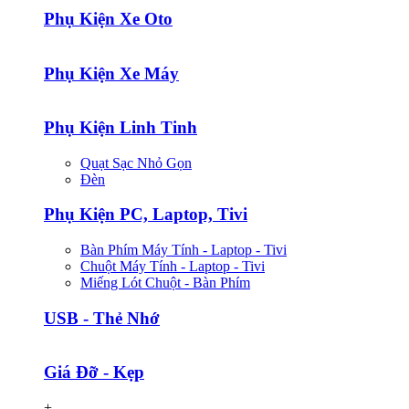
Phụ Kiện Xe Oto
Phụ Kiện Xe Máy
Phụ Kiện Linh Tinh
Quạt Sạc Nhỏ Gọn
Đèn
Phụ Kiện PC, Laptop, Tivi
Bàn Phím Máy Tính - Laptop - Tivi
Chuột Máy Tính - Laptop - Tivi
Miếng Lót Chuột - Bàn Phím
USB - Thẻ Nhớ
Giá Đỡ - Kẹp
+