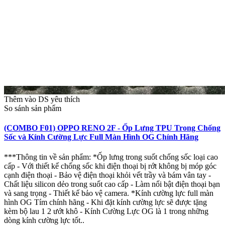
Thêm vào DS yêu thích
So sánh sản phẩm
(COMBO F01) OPPO RENO 2F - Ốp Lưng TPU Trong Chống
Sốc và Kính Cường Lực Full Màn Hình OG Chính Hãng
***Thông tin về sản phẩm: *Ốp lưng trong suốt chống sốc loại cao
cấp - Với thiết kế chống sốc khi điện thoại bị rớt không bị móp góc
cạnh điện thoại - Bảo vệ điện thoại khỏi vết trầy và bám vân tay -
Chất liệu silicon dẻo trong suốt cao cấp - Làm nổi bật điện thoại bạn
và sang trọng - Thiết kế bảo vệ camera. *Kính cường lực full màn
hình OG Tím chính hãng - Khi đặt kính cường lực sẽ được tặng
kèm bộ lau 1 2 ướt khô - Kính Cường Lực OG là 1 trong những
dòng kính cường lực tốt..