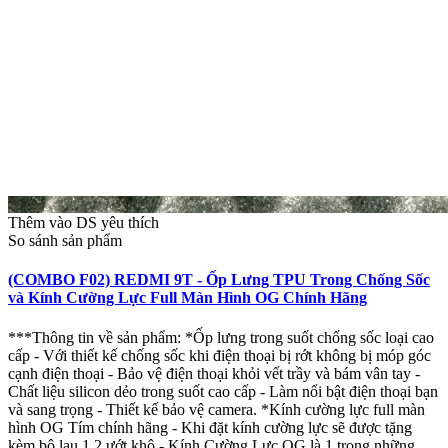
Thêm vào DS yêu thích
So sánh sản phẩm
(COMBO F02) REDMI 9T - Ốp Lưng TPU Trong Chống Sốc
và Kính Cường Lực Full Màn Hình OG Chính Hãng
***Thông tin về sản phẩm: *Ốp lưng trong suốt chống sốc loại cao
cấp - Với thiết kế chống sốc khi điện thoại bị rớt không bị móp góc
cạnh điện thoại - Bảo vệ điện thoại khỏi vết trầy và bám vân tay -
Chất liệu silicon dẻo trong suốt cao cấp - Làm nổi bật điện thoại bạn
và sang trọng - Thiết kế bảo vệ camera. *Kính cường lực full màn
hình OG Tím chính hãng - Khi đặt kính cường lực sẽ được tặng
kèm bộ lau 1 2 ướt khô - Kính Cường Lực OG là 1 trong những