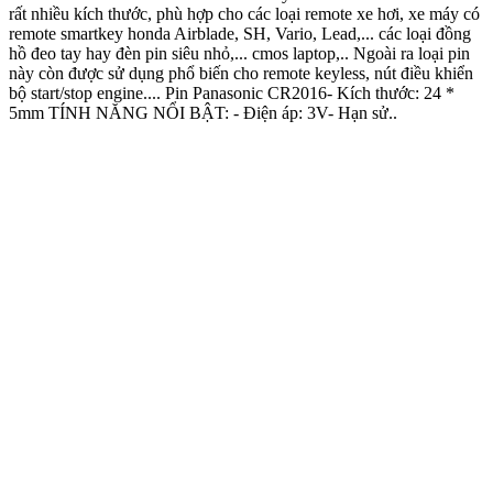
rất nhiều kích thước, phù hợp cho các loại remote xe hơi, xe máy có
remote smartkey honda Airblade, SH, Vario, Lead,... các loại đồng
hồ đeo tay hay đèn pin siêu nhỏ,... cmos laptop,.. Ngoài ra loại pin
này còn được sử dụng phổ biến cho remote keyless, nút điều khiển
bộ start/stop engine.... Pin Panasonic CR2016- Kích thước: 24 *
5mm TÍNH NĂNG NỔI BẬT: - Điện áp: 3V- Hạn sử..