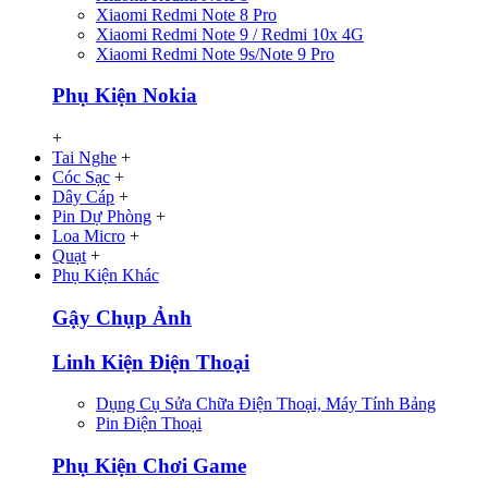
Xiaomi Redmi Note 8 Pro
Xiaomi Redmi Note 9 / Redmi 10x 4G
Xiaomi Redmi Note 9s/Note 9 Pro
Phụ Kiện Nokia
+
Tai Nghe
+
Cóc Sạc
+
Dây Cáp
+
Pin Dự Phòng
+
Loa Micro
+
Quạt
+
Phụ Kiện Khác
Gậy Chụp Ảnh
Linh Kiện Điện Thoại
Dụng Cụ Sửa Chữa Điện Thoại, Máy Tính Bảng
Pin Điện Thoại
Phụ Kiện Chơi Game