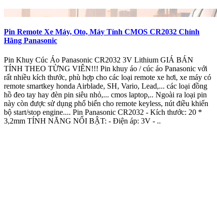
Pin Remote Xe Máy, Oto, Máy Tính CMOS CR2032 Chính
Hãng Panasonic
Pin Khuy Cúc Áo Panasonic CR2032 3V Lithium GIÁ BÁN
TÍNH THEO TỪNG VIÊN!!! Pin khuy áo / cúc áo Panasonic với
rất nhiều kích thước, phù hợp cho các loại remote xe hơi, xe máy có
remote smartkey honda Airblade, SH, Vario, Lead,... các loại đồng
hồ đeo tay hay đèn pin siêu nhỏ,... cmos laptop,.. Ngoài ra loại pin
này còn được sử dụng phổ biến cho remote keyless, nút điều khiển
bộ start/stop engine.... Pin Panasonic CR2032 - Kích thước: 20 *
3,2mm TÍNH NĂNG NỔI BẬT: - Điện áp: 3V - ..