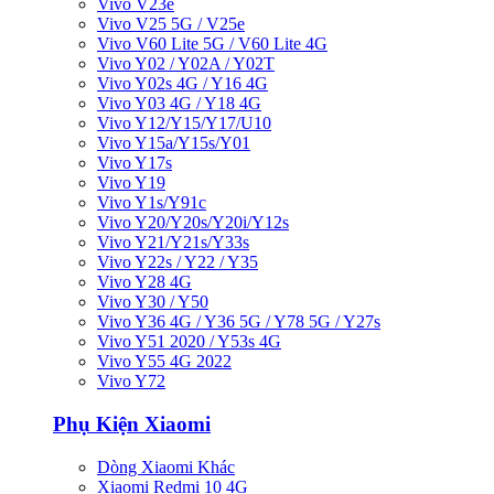
Vivo V23e
Vivo V25 5G / V25e
Vivo V60 Lite 5G / V60 Lite 4G
Vivo Y02 / Y02A / Y02T
Vivo Y02s 4G / Y16 4G
Vivo Y03 4G / Y18 4G
Vivo Y12/Y15/Y17/U10
Vivo Y15a/Y15s/Y01
Vivo Y17s
Vivo Y19
Vivo Y1s/Y91c
Vivo Y20/Y20s/Y20i/Y12s
Vivo Y21/Y21s/Y33s
Vivo Y22s / Y22 / Y35
Vivo Y28 4G
Vivo Y30 / Y50
Vivo Y36 4G / Y36 5G / Y78 5G / Y27s
Vivo Y51 2020 / Y53s 4G
Vivo Y55 4G 2022
Vivo Y72
Phụ Kiện Xiaomi
Dòng Xiaomi Khác
Xiaomi Redmi 10 4G