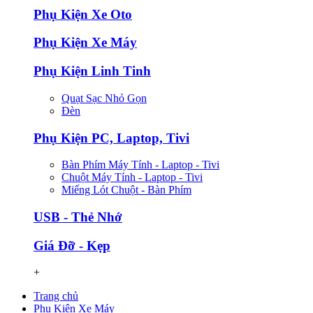
Phụ Kiện Xe Oto
Phụ Kiện Xe Máy
Phụ Kiện Linh Tinh
Quạt Sạc Nhỏ Gọn
Đèn
Phụ Kiện PC, Laptop, Tivi
Bàn Phím Máy Tính - Laptop - Tivi
Chuột Máy Tính - Laptop - Tivi
Miếng Lót Chuột - Bàn Phím
USB - Thẻ Nhớ
Giá Đỡ - Kẹp
+
Trang chủ
Phụ Kiện Xe Máy