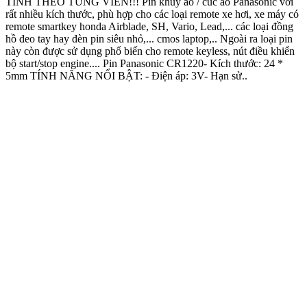
TÍNH THEO TỪNG VIÊN!!! Pin khuy áo / cúc áo Panasonic với
rất nhiều kích thước, phù hợp cho các loại remote xe hơi, xe máy có
remote smartkey honda Airblade, SH, Vario, Lead,... các loại đồng
hồ đeo tay hay đèn pin siêu nhỏ,... cmos laptop,.. Ngoài ra loại pin
này còn được sử dụng phổ biến cho remote keyless, nút điều khiển
bộ start/stop engine.... Pin Panasonic CR1220- Kích thước: 24 *
5mm TÍNH NĂNG NỔI BẬT: - Điện áp: 3V- Hạn sử..