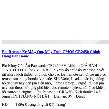
Pin Remote Xe Máy, Oto, Máy Tính CMOS CR2450 Chính
Hãng Panasonic
Pin Khuy Cúc Áo Panasonic CR2450 3V Lithium GIÁ BÁN
TÍNH THEO TỪNG VIÊN!!! Pin khuy áo / cúc áo Panasonic với
rất nhiều kích thước, phù hợp cho các loại remote xe hơi, xe máy có
remote smartkey honda Airblade, SH, Vario, Lead,... các loại đồng
hồ đeo tay hay đèn pin siêu nhỏ,... cmos laptop,.. Ngoài ra loại pin
này còn được sử dụng phổ biến cho remote keyless, nút điều khiển
bộ start/stop engine.... Pin Panasonic CR2450- Kích thước: 24 *
5mm TÍNH NĂNG NỔI BẬT: - Điện áp: 3V - Dung..
Hiển thị 1 đến 8 trong tổng số 8 (1 Trang)