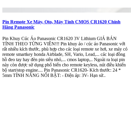
Pin Remote Xe Máy, Oto, Máy Tính CMOS CR1620 Chính
Hãng Panasonic
Pin Khuy Cúc Áo Panasonic CR1620 3V Lithium GIÁ BÁN
TÍNH THEO TỪNG VIÊN!!! Pin khuy áo / cúc áo Panasonic với
rất nhiều kích thước, phù hợp cho các loại remote xe hơi, xe máy có
remote smartkey honda Airblade, SH, Vario, Lead,... các loại đồng
hồ đeo tay hay đèn pin siêu nhỏ,... cmos laptop,.. Ngoài ra loại pin
này còn được sử dụng phổ biến cho remote keyless, nút điều khiển
bộ start/stop engine.... Pin Panasonic CR1620- Kích thước: 24 *
5mm TÍNH NĂNG NỔI BẬT: - Điện áp: 3V- Hạn sử..