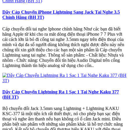
Dây Cáp Chuyển iPhone Lightning Sang Jack Tai Nghe 3.5
Chính Hãng (BH 3T)
Cáp chuyển đổi tai nghe Iphone chính hãng Như các bạn đã biết
hãng Apple từ khi cho ra măt dòng điện thoại iPhone 7 7 Plus với
cải cách lớn là bỏ đi cổng tai nghe 3.5mm ngay trên điện thoại của
mình và đại đa số người dùng không thích nghi được điều này nên
chúng tôi xin giới thiệu cho các bạn một sản phẩm là Cáp chuyển
Lightning sang tai nghe. Thông số sản phẩm: - Chất liệu: Nhựa và
nhôm - Chức năng: Chuyển đổi tín hiệu Audio Digital trên cổng
Lightning thành tín hiệu analog sử dụng cho cổn..
Dây Cáp Chuyển Lightning Ra 1 Sạc 1 Tai Nghe Kaku 377
(BH 3T)
Bộ chuyển đổi Jack 3.5mm sang Lightning + Lightning KAKU
KSC-377 là một tiện ích rất thiết thực, nó cho phép bạn sạc điện
thoại và nghe âm thanh nếu bạn không có ổ cắm Jack mini. Điều
phân biệt sản phẩm với những sản phẩm khác là hỗ trợ chức năng
micrô. Kết nối bộ chuyển đổi thương hiệu KAKU với điện thoại