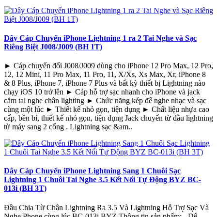
Dây Cáp Chuyển iPhone Lightning 1 ra 2 Tai Nghe và Sạc
Riêng Biệt J008/J009 (BH 1T)
► Cáp chuyển đổi J008/J009 dùng cho iPhone 12 Pro Max, 12 Pro,
12, 12 Mini, 11 Pro Max, 11 Pro, 11, X/Xs, Xs Max, Xr, iPhone 8
& 8 Plus, iPhone 7, iPhone 7 Plus và bất kỳ thiết bị Lightning nào
chạy iOS 10 trở lên ► Cáp hỗ trợ sạc nhanh cho iPhone và jack
cắm tai nghe chân lighting ► Chức năng kép để nghe nhạc và sạc
cùng một lúc ► Thiết kế nhỏ gọn, tiện dụng ► Chất liệu nhựa cao
cấp, bền bỉ, thiết kế nhỏ gọn, tiện dụng Jack chuyển từ đầu lightning
từ máy sang 2 cổng . Lightning sạc &am..
Dây Cáp Chuyển iPhone Lightning Sang 1 Chuôi Sạc
Lightning 1 Chuôi Tai Nghe 3.5 Kết Nối Tự Động BYZ BC-
013i (BH 3T)
Đầu Chia Từ Chân Lightning Ra 3.5 Và Lightning Hỗ Trợ Sạc Và
Nghe Phone cùng lúc BC-013i BYZ Thông tin sản phẩm: - Dể