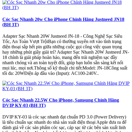
Cóc Sạc Nhanh 20w Cho iPhone Chính Hãng Justneed JN18
(BH 3T)
Adapter Sạc Nhanh 20W Justneed JN-18 - Công Nghệ Sạc Siêu
Tốc, An Toàn Vượt TrộiBạn có thường xuyên rơi vào tình trạng
điện thoại sắp hết pin giữa những cuộc gọi công việc quan trọng
hay những phút giây giải trí? Adapter Sạc Nhanh 20W Justneed JN-
18 chính là giải pháp hoàn hảo, mang đến trải nghiệm sạc đầy
nhanh chóng và an toàn tuyệt đối, giúp bạn luôn sẵn sàng kết nối
mọi lúc, mọi nơi.Thông số kỹ thuật chi tiết:Model: JN-18Công suất
tối đa: 20WĐiện áp đầu vào (Input): AC100-240V..
Cóc Sạc Nhanh 22.5W Cho iPhone, Samsung Chính Hãng
DVIP KY-03 (BH 3T)
DVIP KY-03 là cóc sạc nhanh đạt chuẩn PD 3.0 (Power Delivery)
là tiêu chuẩn sạc nhanh do nhà sản xuất điện thoại Apple đưa ra để
đánh giá về các sản phẩm cóc sạc, cáp sạc từ các bên sản xuất linh