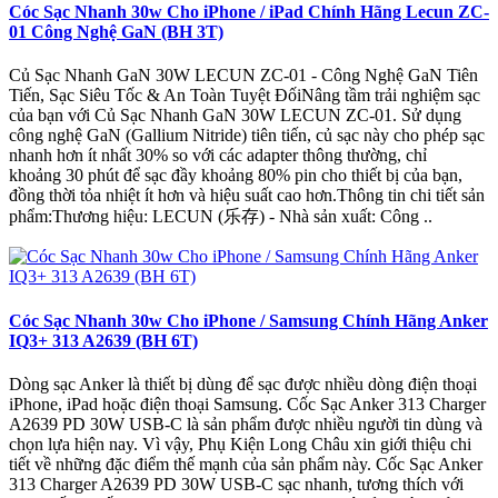
Cóc Sạc Nhanh 30w Cho iPhone / iPad Chính Hãng Lecun ZC-
01 Công Nghệ GaN (BH 3T)
Củ Sạc Nhanh GaN 30W LECUN ZC-01 - Công Nghệ GaN Tiên
Tiến, Sạc Siêu Tốc & An Toàn Tuyệt ĐốiNâng tầm trải nghiệm sạc
của bạn với Củ Sạc Nhanh GaN 30W LECUN ZC-01. Sử dụng
công nghệ GaN (Gallium Nitride) tiên tiến, củ sạc này cho phép sạc
nhanh hơn ít nhất 30% so với các adapter thông thường, chỉ
khoảng 30 phút để sạc đầy khoảng 80% pin cho thiết bị của bạn,
đồng thời tỏa nhiệt ít hơn và hiệu suất cao hơn.Thông tin chi tiết sản
phẩm:Thương hiệu: LECUN (乐存) - Nhà sản xuất: Công ..
Cóc Sạc Nhanh 30w Cho iPhone / Samsung Chính Hãng Anker
IQ3+ 313 A2639 (BH 6T)
Dòng sạc Anker là thiết bị dùng để sạc được nhiều dòng điện thoại
iPhone, iPad hoặc điện thoại Samsung. Cốc Sạc Anker 313 Charger
A2639 PD 30W USB-C là sản phẩm được nhiều người tin dùng và
chọn lựa hiện nay. Vì vậy, Phụ Kiện Long Châu xin giới thiệu chi
tiết về những đặc điểm thế mạnh của sản phẩm này. Cốc Sạc Anker
313 Charger A2639 PD 30W USB-C sạc nhanh, tương thích với