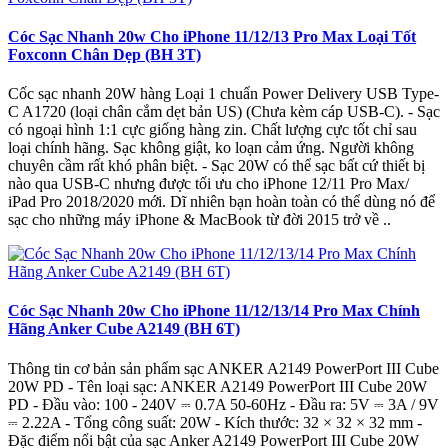
Cóc Sạc Nhanh 20w Cho iPhone 11/12/13 Pro Max Loại Tốt
Foxconn Chân Dẹp (BH 3T)
Cốc sạc nhanh 20W hàng Loại 1 chuẩn Power Delivery USB Type-
C A1720 (loại chân cắm dẹt bản US) (Chưa kèm cáp USB-C). - Sạc
có ngoại hình 1:1 cực giống hàng zin. Chất lượng cực tốt chỉ sau
loại chính hãng. Sạc không giật, ko loạn cảm ứng. Người không
chuyên cầm rất khó phân biệt. - Sạc 20W có thể sạc bất cứ thiết bị
nào qua USB-C nhưng được tối ưu cho iPhone 12/11 Pro Max/
iPad Pro 2018/2020 mới. Dĩ nhiên bạn hoàn toàn có thể dùng nó để
sạc cho những máy iPhone & MacBook từ đời 2015 trở về ..
Cóc Sạc Nhanh 20w Cho iPhone 11/12/13/14 Pro Max Chính
Hãng Anker Cube A2149 (BH 6T)
Thông tin cơ bản sản phẩm sạc ANKER A2149 PowerPort III Cube
20W PD - Tên loại sạc: ANKER A2149 PowerPort III Cube 20W
PD - Đầu vào: 100 - 240V ⎓ 0.7A 50-60Hz - Đầu ra: 5V ⎓ 3A / 9V
⎓ 2.22A - Tổng công suất: 20W - Kích thước: 32 × 32 × 32 mm -
Đặc điểm nổi bật của sạc Anker A2149 PowerPort III Cube 20W