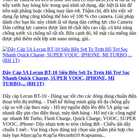
trầy xước hay hỏng hóc trong quá trình sử dụng, đặc biệt là khi để
trên mặt phẳng hoặc chẳng may làm rơi. Thậm chí, đôi khi việc sử
dụng ốp lưng cũng không thể bảo vệ 100 % cho camera. Giải pháp
dành cho bạn lúc này chính là sử dụng dán cường lực cho Camera
Dán cường lực camera được làm từ chất liệu cao cấp, có khả năng
chống xước và chống nổ rất tốt. Bên cạnh đó, bề mặt của miếng dán
được phủ thêm một lớp sơn nano mỏng, giú..
Dây Cáp 5A Lecun BT-10 Siêu Bền Sợi To Trơn Hổ Trợ Sạc
Nhanh Quick Charge, SUPER VOOC, IPHONE, MI
TURBO,... (BH 1T)
Dây cáp Lecun BT-10 - Dùng sạc tốt cho các dòng dùng chuẩn điện
thoại trên thị trường. - Thiết kế thông minh giúp tối đa chống gẫy
cáp so với cáp theo máy - Hổ trợ nguồn điện lên đến 5A giúp sạc
nhanh đầy pin cho điện thoại, máy tính bảng - Hổ trợ các công nghệ
sạc nhanh Mi Turbo, Flash Charge, Quick Charge, VOOC, SUPER
VOOC, iPhone- Dây nhựa trơn to tròn chống đứt - Chiều dài dây
chuẩn 1 mét - Vui lòng chọn đúng tuỳ chọn sản phẩm phù hợp cho
máy bạn #daycap5a #cap5a #lecunbt10 #capsamsu..