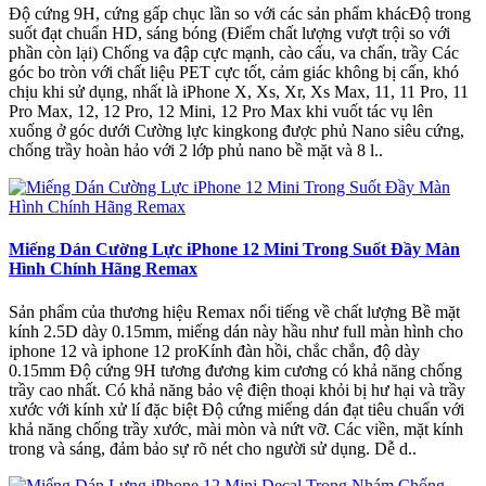
Độ cứng 9H, cứng gấp chục lần so với các sản phẩm khácĐộ trong
suốt đạt chuẩn HD, sáng bóng (Điểm chất lượng vượt trội so với
phần còn lại) Chống va đập cực mạnh, cào cấu, va chấn, trầy Các
góc bo tròn với chất liệu PET cực tốt, cảm giác không bị cấn, khó
chịu khi sử dụng, nhất là iPhone X, Xs, Xr, Xs Max, 11, 11 Pro, 11
Pro Max, 12, 12 Pro, 12 Mini, 12 Pro Max khi vuốt tác vụ lên
xuống ở góc dưới Cường lực kingkong được phủ Nano siêu cứng,
chống trầy hoàn hảo với 2 lớp phủ nano bề mặt và 8 l..
Miếng Dán Cường Lực iPhone 12 Mini Trong Suốt Đầy Màn
Hình Chính Hãng Remax
Sản phẩm của thương hiệu Remax nổi tiếng về chất lượng Bề mặt
kính 2.5D dày 0.15mm, miếng dán này hầu như full màn hình cho
iphone 12 và iphone 12 proKính đàn hồi, chắc chắn, độ dày
0.15mm Độ cứng 9H tương đương kim cương có khả năng chống
trầy cao nhất. Có khả năng bảo vệ điện thoại khỏi bị hư hại và trầy
xước với kính xử lí đặc biệt Độ cứng miếng dán đạt tiêu chuẩn với
khả năng chống trầy xước, mài mòn và nứt vỡ. Các viền, mặt kính
trong và sáng, đảm bảo sự rõ nét cho người sử dụng. Dễ d..