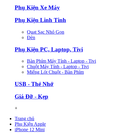
Phụ Kiện Xe Máy
Phụ Kiện Linh Tinh
Quạt Sạc Nhỏ Gọn
Đèn
Phụ Kiện PC, Laptop, Tivi
Bàn Phím Máy Tính - Laptop - Tivi
Chuột Máy Tính - Laptop - Tivi
Miếng Lót Chuột - Bàn Phím
USB - Thẻ Nhớ
Giá Đỡ - Kẹp
+
Trang chủ
Phụ Kiện Apple
iPhone 12 Mini