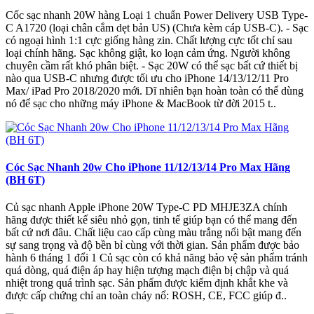
Cốc sạc nhanh 20W hàng Loại 1 chuẩn Power Delivery USB Type-
C A1720 (loại chân cắm dẹt bản US) (Chưa kèm cáp USB-C). - Sạc
có ngoại hình 1:1 cực giống hàng zin. Chất lượng cực tốt chỉ sau
loại chính hãng. Sạc không giật, ko loạn cảm ứng. Người không
chuyên cầm rất khó phân biệt. - Sạc 20W có thể sạc bất cứ thiết bị
nào qua USB-C nhưng được tối ưu cho iPhone 14/13/12/11 Pro
Max/ iPad Pro 2018/2020 mới. Dĩ nhiên bạn hoàn toàn có thể dùng
nó để sạc cho những máy iPhone & MacBook từ đời 2015 t..
Cóc Sạc Nhanh 20w Cho iPhone 11/12/13/14 Pro Max Hãng
(BH 6T)
Củ sạc nhanh Apple iPhone 20W Type-C PD MHJE3ZA chính
hãng được thiết kế siêu nhỏ gọn, tinh tế giúp bạn có thể mang đến
bất cứ nơi đâu. Chất liệu cao cấp cùng màu trắng nổi bật mang đến
sự sang trọng và độ bền bỉ cùng với thời gian. Sản phẩm được bảo
hành 6 tháng 1 đổi 1 Củ sạc còn có khả năng bảo vệ sản phẩm tránh
quá dòng, quá điện áp hay hiện tượng mạch điện bị chập và quá
nhiệt trong quá trình sạc. Sản phẩm được kiểm định khắt khe và
được cấp chứng chỉ an toàn cháy nổ: ROSH, CE, FCC giúp đ..