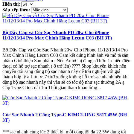
Hiển thị:
Sắp xếp theo:
Bộ Dây Cáp và Cóc Sạc Nhanh PD 20w Cho iPhone
11/12/13/14 Pro Max Chính Hãng Lecun C03 (BH 3T)
Bộ Dây Cáp và Cóc Sạc Nhanh 20w Cho iPhone 11/12/13/14 Pro
Max Chính Hãng Lecun C03 Cam kết đúng hình ảnh và mô tả sản
phẩm Giới thiệu Sản phẩm : Nếu Anh/Chị đang sở hữu 1 chiếc điện
thoại có hỗ trợ sạc nhanh ( 8 trở lên) ???? Shop khuyến khích nên
chuyển đổi sang dùng bộ sạc nhanh này để trải nghiệm với giá
thành hợp lý ạ Lưu ý: 7+trở xuống không hỗ trợ sạc nhanh nên khi
dùng bộ sạc nhanh này thì vẫn sẽ có tốc độ như sạc thường 2A ạ
Cáp Type-C to : dài 1m Thời gian tham khảo từng ..
Cóc Sạc Nhanh 2 Cổng Type-C KIMCUONG S817 45W (BH
3T)
***sạc nhanh cùng lúc 2 thiết bị, mỗi cổng tối đa 22.5W dùng tốt