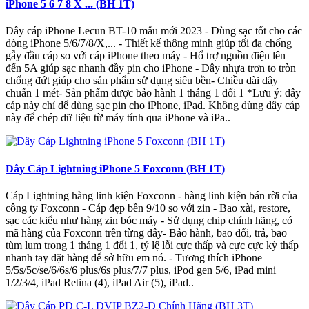
iPhone 5 6 7 8 X ... (BH 1T)
Dây cáp iPhone Lecun BT-10 mẩu mới 2023 - Dùng sạc tốt cho các
dòng iPhone 5/6/7/8/X,... - Thiết kế thông minh giúp tối đa chống
gẫy đầu cáp so với cáp iPhone theo máy - Hổ trợ nguồn điện lên
đến 5A giúp sạc nhanh đầy pin cho iPhone - Dây nhựa trơn to tròn
chống đứt giúp cho sản phẩm sử dụng siêu bền- Chiều dài dây
chuẩn 1 mét- Sản phẩm được bảo hành 1 tháng 1 đổi 1 *Lưu ý: dây
cáp này chỉ dể dùng sạc pin cho iPhone, iPad. Không dùng dây cáp
này để chép dữ liệu từ máy tính qua iPhone và iPa..
Dây Cáp Lightning iPhone 5 Foxconn (BH 1T)
Cáp Lightning hàng linh kiện Foxconn - hàng linh kiện bán rời của
công ty Foxconn - Cáp đẹp bền 9/10 so với zin - Bao xài, restore,
sạc các kiểu như hàng zin bóc máy - Sử dụng chip chính hãng, có
mã hàng của Foxconn trên từng dây- Bảo hành, bao đổi, trả, bao
tùm lum trong 1 tháng 1 đổi 1, tỷ lệ lỗi cực thấp và cực cực kỳ thấp
nhanh tay đặt hàng để sở hữu em nó. - Tương thích iPhone
5/5s/5c/se/6/6s/6 plus/6s plus/7/7 plus, iPod gen 5/6, iPad mini
1/2/3/4, iPad Retina (4), iPad Air (5), iPad..