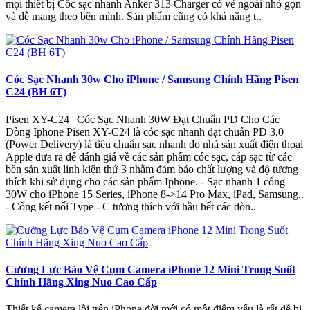
mọi thiết bị Cốc sạc nhanh Anker 313 Charger có vẻ ngoài nhỏ gọn
và dễ mang theo bên mình. Sản phẩm cũng có khả năng t..
Cóc Sạc Nhanh 30w Cho iPhone / Samsung Chính Hãng Pisen
C24 (BH 6T)
Pisen XY-C24 | Cóc Sạc Nhanh 30W Đạt Chuẩn PD Cho Các
Dòng Iphone Pisen XY-C24 là cóc sạc nhanh đạt chuẩn PD 3.0
(Power Delivery) là tiêu chuẩn sạc nhanh do nhà sản xuất điện thoại
Apple đưa ra để đánh giá về các sản phẩm cóc sạc, cáp sạc từ các
bên sản xuất linh kiện thứ 3 nhằm đảm bảo chất lượng và độ tương
thích khi sử dụng cho các sản phẩm Iphone. - Sạc nhanh 1 cổng
30W cho iPhone 15 Series, iPhone 8->14 Pro Max, iPad, Samsung..
- Cổng kết nối Type - C tương thích với hầu hết các dòn..
Cường Lực Bảo Vệ Cụm Camera iPhone 12 Mini Trong Suốt
Chính Hãng Xing Nuo Cao Cấp
Thiết kế camera lồi trên iPhone đời mới có một điểm yếu là rất dễ bị