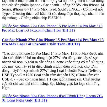
kiện thứ 3 nhằm đảm bảo chất lượng và độ tương thích khi sử dụng
cho các sản phẩm Iphone.- Sạc nhanh 1 cổng 22.5W cho iPhone 14
Series, iPhone 8->14 Pro Max, iPad, SAMSUNG... - Cổng kết nối
Type - C tương thích với hầu hết các dòng điện thoại sạc nhanh trên
thị trường. - Chứng nhận chip PISEN h..
Cóc Sạc Nhanh 27w Cho iPhone 15 Pro Max / 14 Pro Max / 13
Pro Max Loại Tốt Foxconn Chân Tròn (BH 3T)
*Các dòng iPhone 15 Pro Max, 14 Pro Max, 13 Pro Max được nhà
sản xuất thiết kế hổ trợ dòng điện 27W nên dùng cóc này sẽ sạc
nhanh vô hơn. Ngoài ra các dòng iPhone khác cũng có thể sử dụng
cóc này, cóc này sẽ tự điều chỉnh nguồn điện phù hợp cho từng
dòng máyCốc sạc nhanh 27W hàng Loại 1 chuẩn Power Delivery
USB Type-C A1720 (loại chân cắm dẹt bản US) (Chưa kèm cáp
USB-C). - Sạc có ngoại hình 1:1 cực giống hàng zin. Chất lượng
cực tốt chỉ sau loại chính hãng. Sạc không giật, ko loạn cảm ứng.
Ngư..