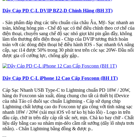
Dây Cáp PD C-L DVIP BZ2-D Chính Hãng (BH 3T)
- Sản phẩm đáp ứng các tiêu chuẩn của châu Âu, Mỹ- Sạc nhanh an
toàn, không hỏng pin - Chế độ sạc có thể điều chỉnh theo cơ chế của
điện thoại, chuyển sang chế độ sạc nhỏ giọt khi pin gần đầy, không
làm tổn thương đến điện thoại - Chip của DVIP tương thích hoàn
toàn với các dòng điện thoại hệ điều hành IOS - Sạc nhanh 6A nâng
cấp, sạc i14 được 50% trong 30 phút test trên cóc sạc 20W- Đầu nối
được gia cố cường lực, chống gẫy gập..
Dây Cáp PD C-L iPhone 12 Cao Cấp Foxconn (BH 1T)
Cáp Sạc Nhanh USB Type-C to Lightning chuẩn PD 18W / 20W,
hàng do Foxconn sản xuất, dùng chung cho tất cả thiết bị iDevice
của nhà Táo có đuôi sạc chuẩn Lightning - Cáp sử dụng chip
Lightning chất lượng cao do Foxconn tự gia công với tính năng sạc
nhanh 18W / 20W (xài mọi iOS vô tư ko bị báo lỗi) - Logo in trên
đầu cáp, chữ in trên dây cáp rất sắc nét, mịn. Chà ko bay chữ - Chất
liệu dây bằng cao su nhám mịn-dẻo cầm rất sướng (dây lô nhựa trơn
nhẵn). - Chân Lightning bằng đồng & được p..