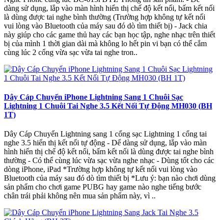
dàng sử dụng, lắp vào màn hình hiển thị chế độ kết nối, bấm kết nối
là dùng được tai nghe bình thường (Trường hợp không tự kết nối
vui lòng vào Bluetooth của máy sau đó dò tìm thiết bị) - Jack chia
này giúp cho các game thủ hay các bạn học tập, nghe nhạc trên thiết
bị của mình 1 thời gian dài mà không lo hết pin vi bạn có thể cắm
cùng lúc 2 cổng vừa sạc vừa tai nghe tron..
Dây Cáp Chuyển iPhone Lightning Sang 1 Chuôi Sạc
Lightning 1 Chuôi Tai Nghe 3.5 Kết Nối Tự Động MH030 (BH
1T)
Dây Cáp Chuyển Lightning sang 1 cổng sạc Lightning 1 cổng tai
nghe 3.5 hiển thị kết nối tự động - Dể dàng sử dụng, lắp vào màn
hình hiển thị chế độ kết nối, bấm kết nối là dùng được tai nghe bình
thường - Có thể cùng lúc vừa sạc vừa nghe nhạc - Dùng tốt cho các
dòng iPhone, iPad *Trường hợp không tự kết nối vui lòng vào
Bluetooth của máy sau đó dò tìm thiết bị *Lưu ý: bạn nào chơi dùng
sản phẩm cho chơi game PUBG hay game nào nghe tiếng bước
chân trái phải không nên mua sản phẩm này, vì ..