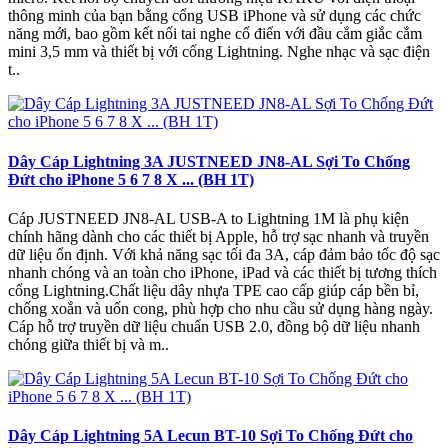
thông minh của bạn bằng cổng USB iPhone và sử dụng các chức
năng mới, bao gồm kết nối tai nghe cổ điển với đầu cắm giắc cắm
mini 3,5 mm và thiết bị với cổng Lightning. Nghe nhạc và sạc điện
t..
Dây Cáp Lightning 3A JUSTNEED JN8-AL Sợi To Chống
Đứt cho iPhone 5 6 7 8 X ... (BH 1T)
Cáp JUSTNEED JN8-AL USB-A to Lightning 1M là phụ kiện
chính hãng dành cho các thiết bị Apple, hỗ trợ sạc nhanh và truyền
dữ liệu ổn định. Với khả năng sạc tối đa 3A, cáp đảm bảo tốc độ sạc
nhanh chóng và an toàn cho iPhone, iPad và các thiết bị tương thích
cổng Lightning.Chất liệu dây nhựa TPE cao cấp giúp cáp bền bỉ,
chống xoắn và uốn cong, phù hợp cho nhu cầu sử dụng hàng ngày.
Cáp hỗ trợ truyền dữ liệu chuẩn USB 2.0, đồng bộ dữ liệu nhanh
chóng giữa thiết bị và m..
Dây Cáp Lightning 5A Lecun BT-10 Sợi To Chống Đứt cho