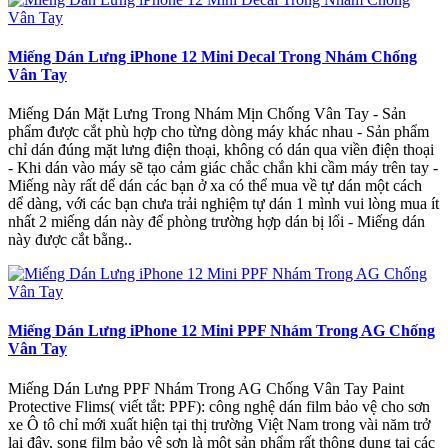
Miếng Dán Lưng iPhone 12 Mini Decal Trong Nhám Chống
Vân Tay
Miếng Dán Mặt Lưng Trong Nhám Mịn Chống Vân Tay - Sản
phẩm được cắt phù hợp cho từng dòng máy khác nhau - Sản phẩm
chỉ dán đúng mặt lưng điện thoại, không có dán qua viền điện thoại
- Khi dán vào máy sẽ tạo cảm giác chắc chắn khi cầm máy trên tay -
Miếng này rất dể dán các bạn ở xa có thể mua về tự dán một cách
dể dàng, với các bạn chưa trải nghiệm tự dán 1 mình vui lòng mua ít
nhất 2 miếng dán này để phòng trường hợp dán bị lổi - Miếng dán
này được cắt bằng..
Miếng Dán Lưng iPhone 12 Mini PPF Nhám Trong AG Chống
Vân Tay
Miếng Dán Lưng PPF Nhám Trong AG Chống Vân Tay Paint
Protective Flims( viết tắt: PPF): công nghệ dán film bảo vệ cho sơn
xe Ô tô chỉ mới xuất hiện tại thị trường Việt Nam trong vài năm trở
lại đây, song film bảo vệ sơn là một sản phẩm rất thông dụng tại các