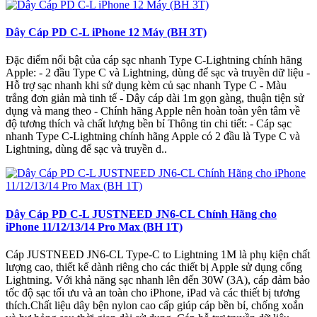
Dây Cáp PD C-L iPhone 12 Máy (BH 3T)
Đặc điểm nổi bật của cáp sạc nhanh Type C-Lightning chính hãng
Apple: - 2 đầu Type C và Lightning, dùng để sạc và truyền dữ liệu -
Hỗ trợ sạc nhanh khi sử dụng kèm củ sạc nhanh Type C - Màu
trắng đơn giản mà tinh tế - Dây cáp dài 1m gọn gàng, thuận tiện sử
dụng và mang theo - Chính hãng Apple nên hoàn toàn yên tâm về
độ tương thích và chất lượng bền bỉ Thông tin chi tiết: - Cáp sạc
nhanh Type C-Lightning chính hãng Apple có 2 đầu là Type C và
Lightning, dùng để sạc và truyền d..
Dây Cáp PD C-L JUSTNEED JN6-CL Chính Hãng cho
iPhone 11/12/13/14 Pro Max (BH 1T)
Cáp JUSTNEED JN6-CL Type-C to Lightning 1M là phụ kiện chất
lượng cao, thiết kế dành riêng cho các thiết bị Apple sử dụng cổng
Lightning. Với khả năng sạc nhanh lên đến 30W (3A), cáp đảm bảo
tốc độ sạc tối ưu và an toàn cho iPhone, iPad và các thiết bị tương
thích.Chất liệu dây bện nylon cao cấp giúp cáp bền bỉ, chống xoắn