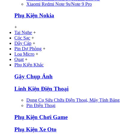
Xiaomi Redmi Note 9s/Note 9 Pro
Phụ Kiện Nokia
+
Tai Nghe
+
Cóc Sạc
+
Dây Cáp
+
Pin Dự Phòng
+
Loa Micro
+
Quạt
+
Phụ Kiện Khác
Gậy Chụp Ảnh
Linh Kiện Điện Thoại
Dụng Cụ Sửa Chữa Điện Thoại, Máy Tính Bảng
Pin Điện Thoại
Phụ Kiện Chơi Game
Phụ Kiện Xe Oto