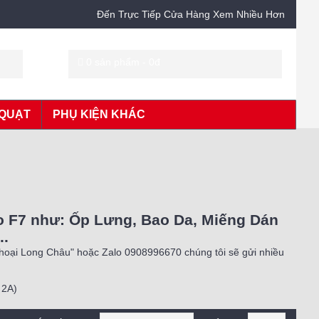
Đến Trực Tiếp Cửa Hàng Xem Nhiều Hơn
0 sản phẩm - 0đ
QUẠT
PHỤ KIỆN KHÁC
o F7 như: Ốp Lưng, Bao Da, Miếng Dán
..
Thoại Long Châu" hoặc Zalo 0908996670 chúng tôi sẽ gửi nhiều
 2A)