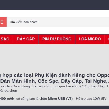
 SẠC
DÂY CÁP
PIN DỰ PHÒNG
LOA MICRO
 hợp các loại Phụ Kiện dành riêng cho Opp
Dán Màn Hình, Cốc Sạc, Dây Cáp, Tai Nghe,.
va Bao Da vui lòng chat với chúng tôi qua Facebook "Phụ Kiện Điện 
à lựa chọn
3400 mAh
, có cổng sạc là chân
Micro USB
(
V8
) - Hổ trợ sạc 10W (5V -