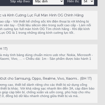
Sắp xếp theo:
Hiển thị:
và Kính Cường Lực Full Màn Hình OG Chính Hãng
 cao cấp - Với thiết kế chống sốc khi điện thoại bị rớt không bị
m vân tay - Chất liệu silicon dẻo trong suốt cao cấp - Làm nổi
ính cường lực full màn hình OG Tím chính hãng - Khi đặt kính
Lực OG là 1 trong những dòng kính cường lực tốt..
H 1T)
và máy tính bảng dùng chuẩn micro usb như: Nokia, Microsoft -
iaomi, Vivo, ... – Chiều dài: 1m - Sản phẩm được bảo hành 1
t cho Samsung, Oppo, Realme, Vivo, Xiaomi... (BH 1T)
g cao, thiết kế dành riêng cho các thiết bị sử dụng cổng
 thiết bị khác. Với khả năng sạc nhanh lên đến 3A, cáp đảm bảo
p giúp cáp bền bỉ, chống xoắn và uốn cong, phù hợp cho nhu
0, đồng bộ dữ liệu nhanh chóng giữa thiết bị và má..