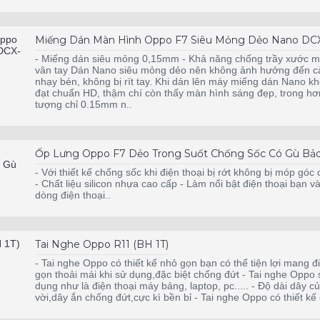
Miếng Dán Màn Hình Oppo F7 Siêu Mỏng Dẻo Nano DC
- Miếng dán siêu mỏng 0,15mm - Khả năng chống trầy xước mạ
vân tay Dán Nano siêu mỏng dẻo nên không ảnh hưởng đến cả
nhạy bén, không bị rít tay. Khi dán lên máy miếng dán Nano k
đạt chuẩn HD, thậm chí còn thấy màn hình sáng đẹp, trong hơn
tượng chỉ 0.15mm n..
Ốp Lưng Oppo F7 Dẻo Trong Suốt Chống Sốc Có Gù Bảo
- Với thiết kế chống sốc khi điện thoại bị rớt không bị móp góc 
- Chất liệu silicon nhựa cao cấp - Làm nổi bật điện thoại bạn 
dòng điện thoại..
Tai Nghe Oppo R11 (BH 1T)
- Tai nghe Oppo có thiết kế nhỏ gọn bạn có thể tiện lợi mang đ
gọn thoải mái khi sử dụng,đặc biệt chống đứt - Tai nghe Oppo
dụng như là điện thoại máy bảng, laptop, pc..... - Độ dài dây 
vời,dây ắn chống đứt,cực kì bền bỉ - Tai nghe Oppo có thiết k