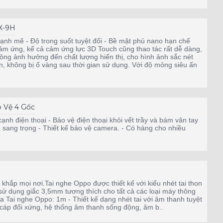
X-9H
nh mẽ - Độ trong suốt tuyệt đối - Bề mặt phủ nano hạn chế
m ứng, kể cả cảm ứng lực 3D Touch cũng thao tác rất dễ dàng,
hông ảnh hưởng đến chất lượng hiển thị, cho hình ảnh sắc nét
, không bị ố vàng sau thời gian sử dụng. Với độ mỏng siêu ấn
 Vệ 4 Gốc
cạnh điện thoại - Bảo vệ điện thoại khỏi vết trầy và bám vân tay
và sang trọng - Thiết kế bảo vệ camera. - Có hàng cho nhiều
i khắp mọi nơi.Tai nghe Oppo được thiết kế với kiểu nhét tai thon
 sử dụng giắc 3,5mm tương thích cho tất cả các loại máy thông
của Tai nghe Oppo: 1m - Thiết kế dạng nhét tai với âm thanh tuyệt
ế cáp đối xứng, hệ thống âm thanh sống động, âm b..