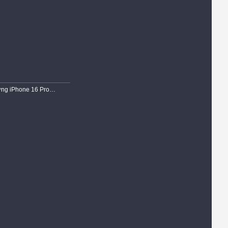
Ốp Lưng iPhone 16 Pro Max Dẻo Siêu Trong Suốt Viền Chống Trơn Gù Bảo Vệ Camera Cao Cấp Chính Hãng KST