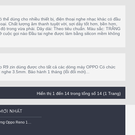
thể dùng cho nhiều thiết bị, điện thoại nghe nhạc khác có đầu
ại. Chất lượng âm thanh tuyệt vời, sợi dây tốt hơn, bền hơn,
, độ trong vừa phải. Dây dài: Theo tiêu chuẩn. Màu sắc: TRẮNG
lỡ cuộc gọi nào Đầu tai nghe được làm bằng silicon mềm không
o R9 zin dùng được cho tất cả các dòng máy OPPO Có chức
nghe 3.5mm. Bảo hành 1 tháng (lỗi đổi mới)...
Hiển thị 1 đến 14 trong tổng số 14 (1 Trang)
MỚI NHẤT
Ốp Lưng Oppo Reno 15F 5G Dẻo Trong Suốt Chống Sốc Có Gù Bảo Vệ 4 Gốc