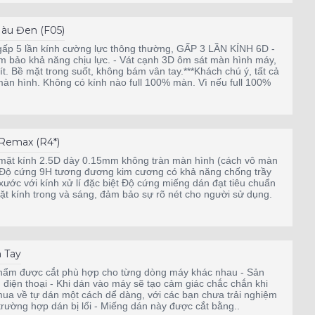
àu Đen (F05)
ấp 5 lần kính cường lực thông thường, GẤP 3 LẦN KÍNH 6D -
 bảo khả năng chịu lực. - Vát cạnh 3D ôm sát màn hình máy,
. Bề mặt trong suốt, không bám vân tay.***Khách chú ý, tất cả
% màn hình. Không có kính nào full 100% màn. Vì nếu full 100%
Remax (R4*)
 mặt kính 2.5D dày 0.15mm không tràn màn hình (cách vô màn
Độ cứng 9H tương đương kim cương có khả năng chống trầy
 xước với kính xử lí đặc biệt Độ cứng miếng dán đạt tiêu chuẩn
ặt kính trong và sáng, đảm bảo sự rõ nét cho người sử dụng.
 Tay
hẩm được cắt phù hợp cho từng dòng máy khác nhau - Sản
 thoại - Khi dán vào máy sẽ tạo cảm giác chắc chắn khi
ua về tự dán một cách dể dàng, với các bạn chưa trải nghiệm
g trường hợp dán bị lổi - Miếng dán này được cắt bằng..