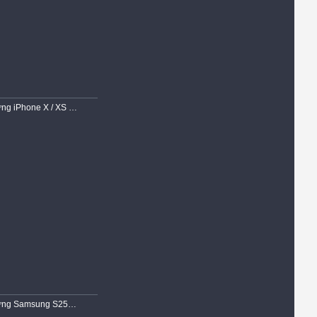
Ốp Lưng iPhone X / XS Dẻo Siêu Trong Suốt Viền Chống Trơn Gù Bảo Vệ Camera Cao Cấp Chính Hãng KST
Ốp Lưng Samsung S25 EDGE Dẻo Trong Chống Sốc Hổ Trợ Sạc Không Dây Magnetic