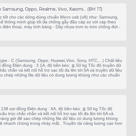
Samsung, Oppo, Realme, Vivo, Xiaomi... (BH 1T)
 tốt cho các dòng dùng chuẩn Micro usb (v8) như: Samsung,
 kế thông minh giúp tối đa chống gẫy đầu cáp so với cáp theo
 điện thoại, máy tính bảng - Dây nhựa trơn to tròn chống đứt -
Type - C (Samsung, Oppo, Huawei,Vivo, Sony, HTC,...) Chất liệu
đồng Điện dung : 3.1A, độ bền kéo: ≦ 50 kg Tốc độ truyền dữ
ắc chắn và kết nối hỗ trợ sạc tối đa lên tới 5A và truyền dữ liệu
sao chép những file dữ liệu có dung lượng khủng như các chuẩn
138 sợi đồng Điện dung : 6A, độ bền kéo: ≦ 50 kg Tốc độ
ấu trúc chắc chắn và kết nối hỗ trợ sạc tối đa lên tới 6A và
n hàng giờ để sao chép những file dữ liệu có dung lượng khủng
sẽ nhanh chóng trong nháy mắt.. Truyền tải năng lượng cao hơn