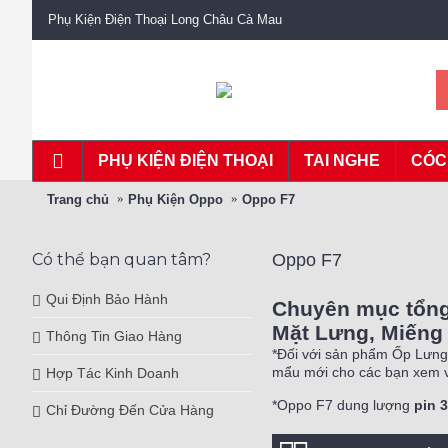
Phụ Kiện Điện Thoại Long Châu Cà Mau
PHỤ KIỆN ĐIỆN THOẠI
TAI NGHE
CÓC
Trang chủ
Phụ Kiện Oppo
Oppo F7
Có thể bạn quan tâm?
Oppo F7
Qui Định Bảo Hành
Chuyên mục tổng
Mặt Lưng, Miếng 
Thông Tin Giao Hàng
*Đối với sản phẩm Ốp Lưng 
mẩu mới cho các bạn xem v
Hợp Tác Kinh Doanh
*Oppo F7 dung lượng
pin 
Chỉ Đường Đến Cửa Hàng