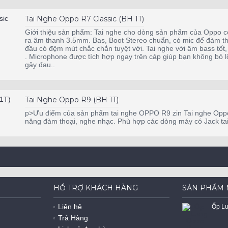
Tai Nghe Oppo R7 Classic (BH 1T)
Giới thiệu sản phẩm: Tai nghe cho dòng sản phẩm của Oppo có 
ra âm thanh 3.5mm. Bas, Boot Stereo chuẩn, có mic để đàm tho
đầu có đệm mút chắc chắn tuyệt vời. Tai nghe với âm bass tốt
. Microphone được tích hợp ngay trên cáp giúp bạn không bỏ 
gây đau..
Tai Nghe Oppo R9 (BH 1T)
p>Ưu điểm của sản phẩm tai nghe OPPO R9 zin Tai nghe Opp
năng đàm thoại, nghe nhạc. Phù hợp các dòng máy có Jack tai 
HỔ TRỢ KHÁCH HÀNG
SẢN PHẨM 
Liên hệ
Trả Hàng