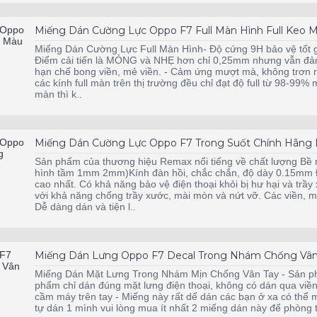
Miếng Dán Cường Lực Oppo F7 Full Màn Hình Full Keo M
Miếng Dán Cường Lực Full Màn Hình- Độ cứng 9H bảo vệ tốt g
Điểm cải tiến là MỎNG và NHẸ hơn chỉ 0,25mm nhưng vẫn đảm
hạn chế bong viền, mẻ viền. - Cảm ứng mượt mà, không trơn rít
các kính full màn trên thị trường đều chỉ đạt độ full từ 98-99
màn thì k..
Miếng Dán Cường Lực Oppo F7 Trong Suốt Chính Hãng 
Sản phẩm của thương hiệu Remax nổi tiếng về chất lượng Bề
hình tầm 1mm 2mm)Kính đàn hồi, chắc chắn, độ dày 0.15mm 
cao nhất. Có khả năng bảo vệ điện thoại khỏi bị hư hại và trầy
với khả năng chống trầy xước, mài mòn và nứt vỡ. Các viền, m
Dễ dàng dán và tiện l..
Miếng Dán Lưng Oppo F7 Decal Trong Nhám Chống Vân
Miếng Dán Mặt Lưng Trong Nhám Mịn Chống Vân Tay - Sản p
phẩm chỉ dán đúng mặt lưng điện thoại, không có dán qua viền điện
cầm máy trên tay - Miếng này rất dể dán các bạn ở xa có thể m
tự dán 1 mình vui lòng mua ít nhất 2 miếng dán này để phòn