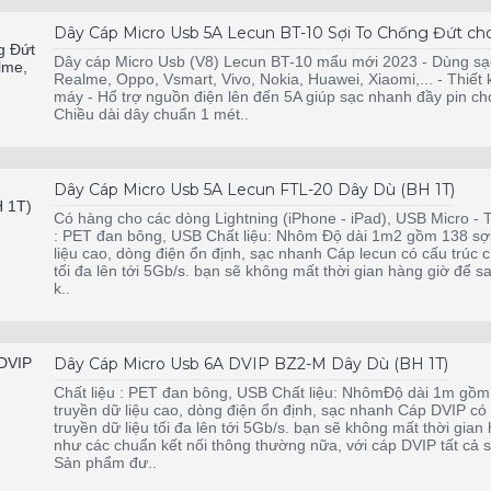
Dây Cáp Micro Usb 5A Lecun BT-10 Sợi To Chống Đứt cho 
Dây cáp Micro Usb (V8) Lecun BT-10 mẩu mới 2023 - Dùng sạc
Realme, Oppo, Vsmart, Vivo, Nokia, Huawei, Xiaomi,... - Thiết
máy - Hổ trợ nguồn điện lên đến 5A giúp sạc nhanh đầy pin cho
Chiều dài dây chuẩn 1 mét..
Dây Cáp Micro Usb 5A Lecun FTL-20 Dây Dù (BH 1T)
Có hàng cho các dòng Lightning (iPhone - iPad), USB Micro - 
: PET đan bông, USB Chất liệu: Nhôm Độ dài 1m2 gồm 138 sợi 
liệu cao, dòng điện ổn định, sạc nhanh Cáp lecun có cấu trúc ch
tối đa lên tới 5Gb/s. bạn sẽ không mất thời gian hàng giờ để 
k..
Dây Cáp Micro Usb 6A DVIP BZ2-M Dây Dù (BH 1T)
Chất liệu : PET đan bông, USB Chất liệu: NhômĐộ dài 1m gồm 
truyền dữ liệu cao, dòng điện ổn định, sạc nhanh Cáp DVIP có c
truyền dữ liệu tối đa lên tới 5Gb/s. bạn sẽ không mất thời gia
như các chuẩn kết nối thông thường nữa, với cáp DVIP tất cả 
Sản phẩm đư..