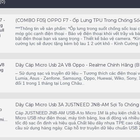
(0)
(COMBO F05) OPPO F7 - Ốp Lưng TPU Trong Chống Sốc 
***Thông tin về sản phẩm: *Ốp lưng trong suốt chống sốc loại
móp góc cạnh điện thoại - Bảo vệ điện thoại khỏi vết trầy và bá
bật điện thoại bạn và sang trọng - Thiết kế bảo vệ camera. *K
cường lực sẽ được tặng kèm bộ lau 1 2 ướt khô - Kính Cường 
Dây Cáp Micro Usb 2A V8 Oppo - Realme Chính Hãng (B
– Sử dụng sạc và truyền dữ liệu – Tương thích các điện thoại 
Lumia, Asus - Zenfone, Samsung, Oppo, Huewai, Wiko, Sony, X
đổi 1 trong 1 tháng tại Long Châu..
Dây Cáp Micro Usb 3A JUSTNEED JN8-AM Sợi To Chống Đứ
Cáp JUSTNEED JNB-AM USB-A to Micro 1M là phụ kiện chất lượn
Micro USB như điện thoại, máy tính bảng, loa di động và nhiều
tốc độ sạc ổn định và hiệu quả.Chất liệu dây nhựa TPE cao cấ
cầu sử dụng hàng ngày. Cáp hỗ trợ truyền dữ liệu chuẩn USB 2.