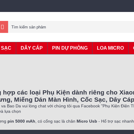
 SẠC
DÂY CÁP
PIN DỰ PHÒNG
LOA MICRO
hợp các loại Phụ Kiện dành riêng cho Xia
ng, Miếng Dán Màn Hình, Cốc Sạc, Dây Cáp, 
va Bao Da vui lòng chat với chúng tôi qua Facebook "Phụ Kiện Điện 
à lựa chọn
ượng
pin 5000 mAh
, có cổng sạc là chân
Micro Usb
- Hổ trợ sạc nhan