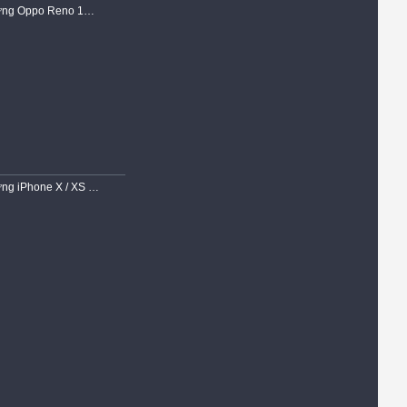
Ốp Lưng Oppo Reno 15F 5G Dẻo Trong Suốt Chống Sốc Có Gù Bảo Vệ 4 Gốc
Ốp Lưng iPhone X / XS Dẻo Siêu Trong Suốt Viền Chống Trơn Gù Bảo Vệ Camera Cao Cấp Chính Hãng KST