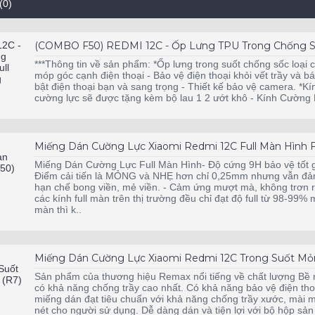
(0)
(COMBO F50) REDMI 12C - Ốp Lưng TPU Trong Chống Số
***Thông tin về sản phẩm: *Ốp lưng trong suốt chống sốc loại
móp góc cạnh điện thoại - Bảo vệ điện thoại khỏi vết trầy và bá
bật điện thoại bạn và sang trọng - Thiết kế bảo vệ camera. *K
cường lực sẽ được tặng kèm bộ lau 1 2 ướt khô - Kính Cường 
Miếng Dán Cường Lực Xiaomi Redmi 12C Full Màn Hình F
Miếng Dán Cường Lực Full Màn Hình- Độ cứng 9H bảo vệ tốt g
Điểm cải tiến là MỎNG và NHẸ hơn chỉ 0,25mm nhưng vẫn đảm
hạn chế bong viền, mẻ viền. - Cảm ứng mượt mà, không trơn rít
các kính full màn trên thị trường đều chỉ đạt độ full từ 98-99
màn thì k..
Miếng Dán Cường Lực Xiaomi Redmi 12C Trong Suốt Mỏ
Sản phẩm của thương hiệu Remax nổi tiếng về chất lượng B
có khả năng chống trầy cao nhất. Có khả năng bảo vệ điện thoại
miếng dán đạt tiêu chuẩn với khả năng chống trầy xước, mài m
nét cho người sử dụng. Dễ dàng dán và tiện lợi với bộ hộp sả