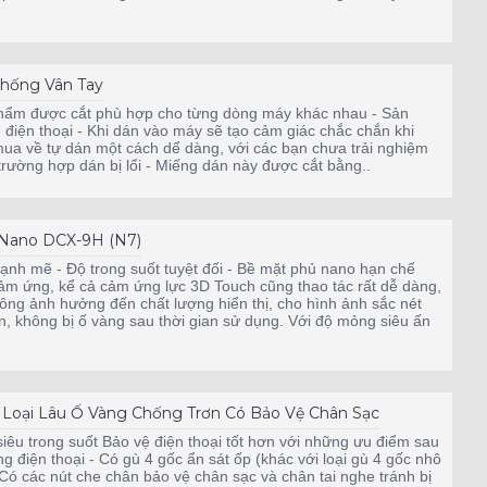
hống Vân Tay
hẩm được cắt phù hợp cho từng dòng máy khác nhau - Sản
 thoại - Khi dán vào máy sẽ tạo cảm giác chắc chắn khi
ua về tự dán một cách dể dàng, với các bạn chưa trải nghiệm
g trường hợp dán bị lổi - Miếng dán này được cắt bằng..
 Nano DCX-9H (N7)
nh mẽ - Độ trong suốt tuyệt đối - Bề mặt phủ nano hạn chế
m ứng, kể cả cảm ứng lực 3D Touch cũng thao tác rất dễ dàng,
hông ảnh hưởng đến chất lượng hiển thị, cho hình ảnh sắc nét
, không bị ố vàng sau thời gian sử dụng. Với độ mỏng siêu ấn
 Loại Lâu Ố Vàng Chống Trơn Có Bảo Vệ Chân Sạc
siêu trong suốt Bảo vệ điện thoại tốt hơn với những ưu điểm sau
g điện thoại - Có gù 4 gốc ẩn sát ốp (khác với loại gù 4 gốc nhô
- Có các nút che chân bảo vệ chân sạc và chân tai nghe tránh bị