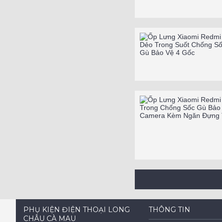
PHỤ KIỆN ĐIỆN THOẠI LONG
THÔNG TIN
CHÂU CÀ MAU