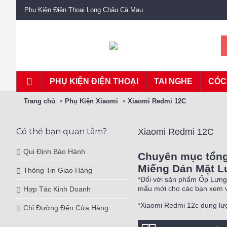
Phụ Kiện Điện Thoại Long Châu Cà Mau
PHỤ KIỆN ĐIỆN THOẠI
TAI NGHE
CÓC
Trang chủ
Phụ Kiện Xiaomi
Xiaomi Redmi 12C
Có thể bạn quan tâm?
Xiaomi Redmi 12C
Qui Định Bảo Hành
Chuyên mục tổng 
Miếng Dán Mặt Lư
Thông Tin Giao Hàng
*Đối với sản phẩm Ốp Lưng 
mẩu mới cho các bạn xem v
Hợp Tác Kinh Doanh
*Xiaomi Redmi 12c dung l
Chỉ Đường Đến Cửa Hàng