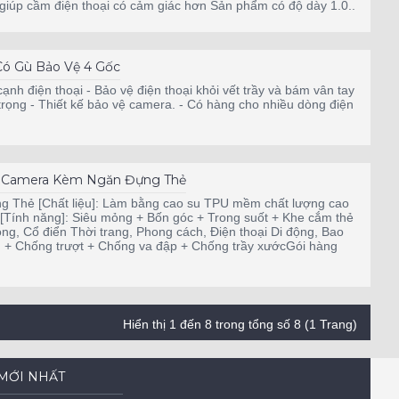
iúp cầm điện thoại có cảm giác hơn Sản phẩm có độ dày 1.0..
Có Gù Bảo Vệ 4 Gốc
cạnh điện thoại - Bảo vệ điện thoại khỏi vết trầy và bám vân tay
 trọng - Thiết kế bảo vệ camera. - Có hàng cho nhiều dòng điện
ệ Camera Kèm Ngăn Đựng Thẻ
Thẻ [Chất liệu]: Làm bằng cao su TPU mềm chất lượng cao
 [Tính năng]: Siêu mỏng + Bốn góc + Trong suốt + Khe cắm thẻ
ng, Cổ điển Thời trang, Phong cách, Điện thoại Di động, Bao
ẩn + Chống trượt + Chống va đập + Chống trầy xướcGói hàng
Hiển thị 1 đến 8 trong tổng số 8 (1 Trang)
MỚI NHẤT