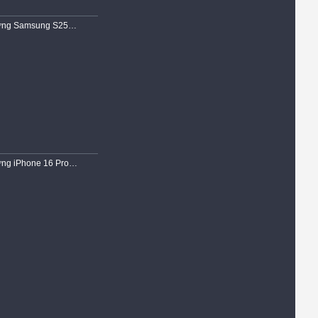
Ốp Lưng Samsung S25 EDGE Dẻo Trong Chống Sốc Hổ Trợ Sạc Không Dây Magnetic
Ốp Lưng iPhone 16 Pro Max Dẻo Siêu Trong Suốt Viền Chống Trơn Gù Bảo Vệ Camera Cao Cấp Chính Hãng KST