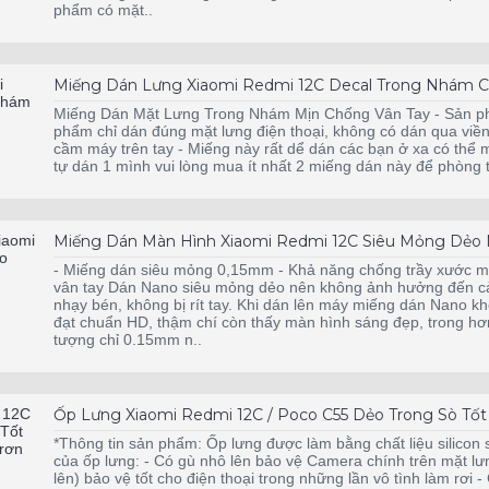
phẩm có mặt..
Miếng Dán Lưng Xiaomi Redmi 12C Decal Trong Nhám C
Miếng Dán Mặt Lưng Trong Nhám Mịn Chống Vân Tay - Sản p
phẩm chỉ dán đúng mặt lưng điện thoại, không có dán qua viền điện
cầm máy trên tay - Miếng này rất dể dán các bạn ở xa có thể m
tự dán 1 mình vui lòng mua ít nhất 2 miếng dán này để phòn
Miếng Dán Màn Hình Xiaomi Redmi 12C Siêu Mỏng Dẻo
- Miếng dán siêu mỏng 0,15mm - Khả năng chống trầy xước mạ
vân tay Dán Nano siêu mỏng dẻo nên không ảnh hưởng đến cả
nhạy bén, không bị rít tay. Khi dán lên máy miếng dán Nano k
đạt chuẩn HD, thậm chí còn thấy màn hình sáng đẹp, trong hơn
tượng chỉ 0.15mm n..
Ốp Lưng Xiaomi Redmi 12C / Poco C55 Dẻo Trong Sò Tốt
*Thông tin sản phẩm: Ốp lưng được làm bằng chất liệu silicon 
của ốp lưng: - Có gù nhô lên bảo vệ Camera chính trên mặt lưn
lên) bảo vệ tốt cho điện thoại trong những lần vô tình làm rơi 