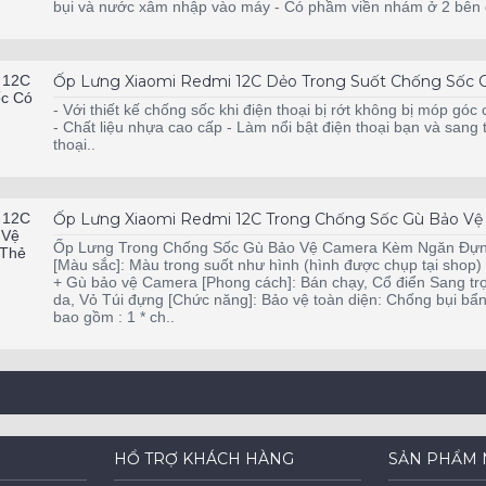
bụi và nước xâm nhập vào máy - Có phầm viền nhám ở 2 bên g
Ốp Lưng Xiaomi Redmi 12C Dẻo Trong Suốt Chống Sốc 
- Với thiết kế chống sốc khi điện thoại bị rớt không bị móp góc 
- Chất liệu nhựa cao cấp - Làm nổi bật điện thoại bạn và sang
thoại..
Ốp Lưng Xiaomi Redmi 12C Trong Chống Sốc Gù Bảo V
Ốp Lưng Trong Chống Sốc Gù Bảo Vệ Camera Kèm Ngăn Đựng 
[Màu sắc]: Màu trong suốt như hình (hình được chụp tại shop)
+ Gù bảo vệ Camera [Phong cách]: Bán chạy, Cổ điển Sang trọ
da, Vỏ Túi đựng [Chức năng]: Bảo vệ toàn diện: Chống bụi b
bao gồm : 1 * ch..
HỔ TRỢ KHÁCH HÀNG
SẢN PHẨM 