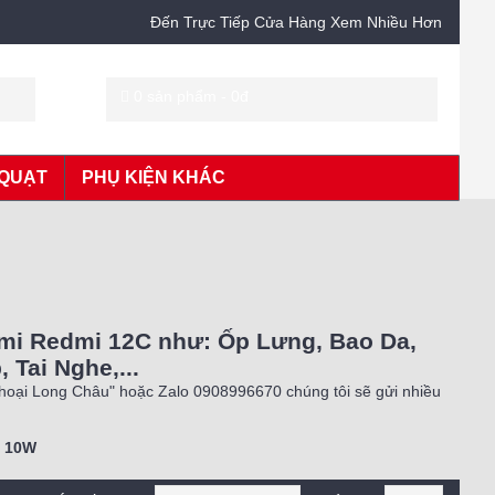
Đến Trực Tiếp Cửa Hàng Xem Nhiều Hơn
0 sản phẩm - 0đ
QUẠT
PHỤ KIỆN KHÁC
omi Redmi 12C như: Ốp Lưng, Bao Da,
Tai Nghe,...
Thoại Long Châu" hoặc Zalo 0908996670 chúng tôi sẽ gửi nhiều
h
10W