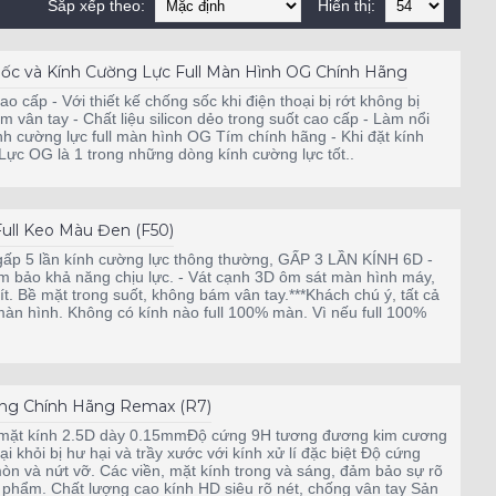
Sắp xếp theo:
Hiển thị:
c và Kính Cường Lực Full Màn Hình OG Chính Hãng
 cao cấp - Với thiết kế chống sốc khi điện thoại bị rớt không bị
m vân tay - Chất liệu silicon dẻo trong suốt cao cấp - Làm nổi
ính cường lực full màn hình OG Tím chính hãng - Khi đặt kính
Lực OG là 1 trong những dòng kính cường lực tốt..
ull Keo Màu Đen (F50)
ấp 5 lần kính cường lực thông thường, GẤP 3 LẦN KÍNH 6D -
 bảo khả năng chịu lực. - Vát cạnh 3D ôm sát màn hình máy,
. Bề mặt trong suốt, không bám vân tay.***Khách chú ý, tất cả
% màn hình. Không có kính nào full 100% màn. Vì nếu full 100%
ng Chính Hãng Remax (R7)
ề mặt kính 2.5D dày 0.15mmĐộ cứng 9H tương đương kim cương
 khỏi bị hư hại và trầy xước với kính xử lí đặc biệt Độ cứng
òn và nứt vỡ. Các viền, mặt kính trong và sáng, đảm bảo sự rõ
n phẩm. Chất lượng cao kính HD siêu rõ nét, chống vân tay Sản