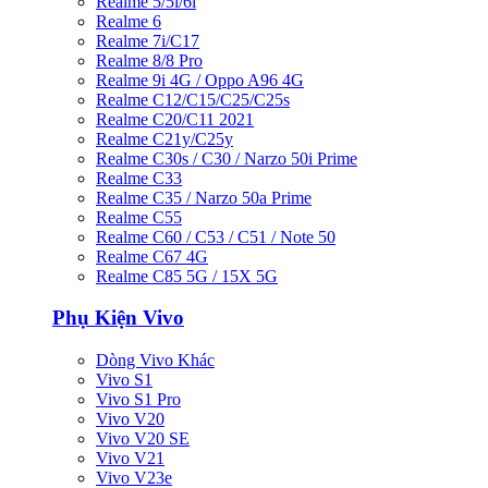
Realme 5/5i/6i
Realme 6
Realme 7i/C17
Realme 8/8 Pro
Realme 9i 4G / Oppo A96 4G
Realme C12/C15/C25/C25s
Realme C20/C11 2021
Realme C21y/C25y
Realme C30s / C30 / Narzo 50i Prime
Realme C33
Realme C35 / Narzo 50a Prime
Realme C55
Realme C60 / C53 / C51 / Note 50
Realme C67 4G
Realme C85 5G / 15X 5G
Phụ Kiện Vivo
Dòng Vivo Khác
Vivo S1
Vivo S1 Pro
Vivo V20
Vivo V20 SE
Vivo V21
Vivo V23e