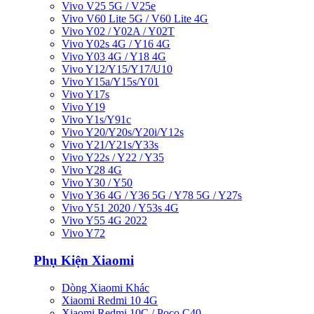
Vivo V25 5G / V25e
Vivo V60 Lite 5G / V60 Lite 4G
Vivo Y02 / Y02A / Y02T
Vivo Y02s 4G / Y16 4G
Vivo Y03 4G / Y18 4G
Vivo Y12/Y15/Y17/U10
Vivo Y15a/Y15s/Y01
Vivo Y17s
Vivo Y19
Vivo Y1s/Y91c
Vivo Y20/Y20s/Y20i/Y12s
Vivo Y21/Y21s/Y33s
Vivo Y22s / Y22 / Y35
Vivo Y28 4G
Vivo Y30 / Y50
Vivo Y36 4G / Y36 5G / Y78 5G / Y27s
Vivo Y51 2020 / Y53s 4G
Vivo Y55 4G 2022
Vivo Y72
Phụ Kiện Xiaomi
Dòng Xiaomi Khác
Xiaomi Redmi 10 4G
Xiaomi Redmi 10C / Poco C40