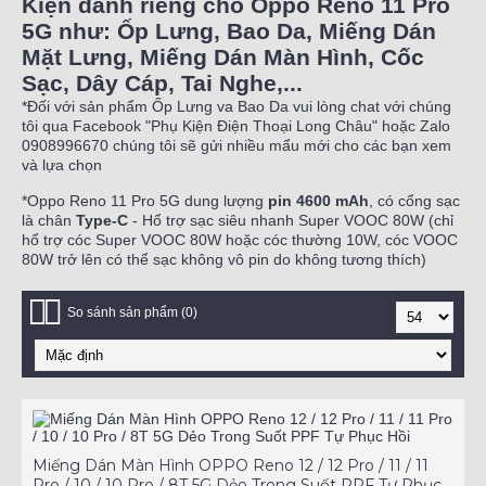
Kiện dành riêng cho Oppo Reno 11 Pro
5G như: Ốp Lưng, Bao Da, Miếng Dán
Mặt Lưng, Miếng Dán Màn Hình, Cốc
Sạc, Dây Cáp, Tai Nghe,...
*Đối với sản phẩm Ốp Lưng va Bao Da vui lòng chat với chúng
tôi qua Facebook "Phụ Kiện Điện Thoại Long Châu" hoặc Zalo
0908996670 chúng tôi sẽ gửi nhiều mẩu mới cho các bạn xem
và lựa chọn
*Oppo Reno 11 Pro 5G dung lượng
pin 4600 mAh
, có cổng sạc
là chân
Type-C
- Hổ trợ sạc siêu nhanh Super VOOC 80W (chỉ
hổ trợ cóc Super VOOC 80W hoặc cóc thường 10W, cóc VOOC
80W trở lên có thể sạc không vô pin do không tương thích)
So sánh sản phẩm (0)
Miếng Dán Màn Hình OPPO Reno 12 / 12 Pro / 11 / 11
Pro / 10 / 10 Pro / 8T 5G Dẻo Trong Suốt PPF Tự Phục