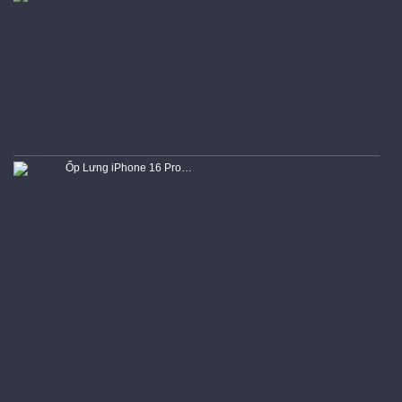
Ốp Lưng iPhone 16 Pro Max Dẻo Siêu Trong Suốt Viền Chống Trơn Gù Bảo Vệ Camera Cao Cấp Chính Hãng KST