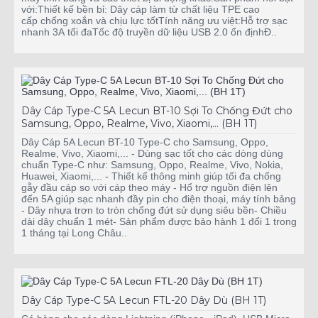
với:Thiết kế bền bỉ: Dây cáp làm từ chất liệu TPE cao
cấp chống xoắn và chịu lực tốtTính năng ưu việt:Hỗ trợ sạc
nhanh 3A tối đaTốc độ truyền dữ liệu USB 2.0 ổn địnhĐ..
Dây Cáp Type-C 5A Lecun BT-10 Sợi To Chống Đứt cho
Samsung, Oppo, Realme, Vivo, Xiaomi,... (BH 1T)
Dây Cáp 5A Lecun BT-10 Type-C cho Samsung, Oppo,
Realme, Vivo, Xiaomi,... - Dùng sạc tốt cho các dòng dùng
chuẩn Type-C như: Samsung, Oppo, Realme, Vivo, Nokia,
Huawei, Xiaomi,... - Thiết kế thông minh giúp tối đa chống
gẫy đầu cáp so với cáp theo máy - Hổ trợ nguồn điện lên
đến 5A giúp sạc nhanh đầy pin cho điện thoại, máy tính bảng
- Dây nhựa trơn to tròn chống đứt sử dụng siêu bền- Chiều
dài dây chuẩn 1 mét- Sản phẩm được bảo hành 1 đổi 1 trong
1 tháng tại Long Châu..
Dây Cáp Type-C 5A Lecun FTL-20 Dây Dù (BH 1T)