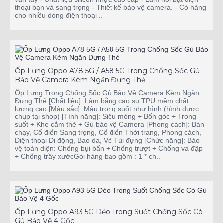
thoại bạn và sang trọng - Thiết kế bảo vệ camera. - Có hàng
cho nhiều dòng điện thoại ..
Ốp Lưng Oppo A78 5G / A58 5G Trong Chống Sốc Gù
Bảo Vệ Camera Kèm Ngăn Đựng Thẻ
Ốp Lưng Trong Chống Sốc Gù Bảo Vệ Camera Kèm Ngăn
Đựng Thẻ [Chất liệu]: Làm bằng cao su TPU mềm chất
lượng cao [Màu sắc]: Màu trong suốt như hình (hình được
chụp tại shop) [Tính năng]: Siêu mỏng + Bốn góc + Trong
suốt + Khe cắm thẻ + Gù bảo vệ Camera [Phong cách]: Bán
chạy, Cổ điển Sang trọng, Cổ điển Thời trang, Phong cách,
Điện thoại Di động, Bao da, Vỏ Túi đựng [Chức năng]: Bảo
vệ toàn diện: Chống bụi bẩn + Chống trượt + Chống va đập
+ Chống trầy xướcGói hàng bao gồm : 1 * ch..
Ốp Lưng Oppo A93 5G Dẻo Trong Suốt Chống Sốc Có
Gù Bảo Vệ 4 Gốc