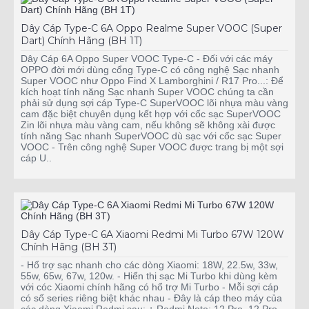
Dây Cáp Type-C 6A Oppo Realme Super VOOC (Super
Dart) Chính Hãng (BH 1T)
Dây Cáp 6A Oppo Super VOOC Type-C - Đối với các máy
OPPO đời mới dùng cổng Type-C có công nghệ Sạc nhanh
Super VOOC như Oppo Find X Lamborghini / R17 Pro...: Để
kích hoạt tính năng Sạc nhanh Super VOOC chúng ta cần
phải sử dụng sợi cáp Type-C SuperVOOC lõi nhựa màu vàng
cam đặc biệt chuyên dụng kết hợp với cốc sạc SuperVOOC
Zin lõi nhựa màu vàng cam, nếu không sẽ không xài được
tính năng Sạc nhanh SuperVOOC dù sạc với cốc sạc Super
VOOC - Trên công nghệ Super VOOC được trang bị một sợi
cáp U..
Dây Cáp Type-C 6A Xiaomi Redmi Mi Turbo 67W 120W
Chính Hãng (BH 3T)
- Hổ trợ sạc nhanh cho các dòng Xiaomi: 18W, 22.5w, 33w,
55w, 65w, 67w, 120w. - Hiển thị sạc Mi Turbo khi dùng kèm
với cóc Xiaomi chính hãng có hổ trợ Mi Turbo - Mỗi sợi cáp
có số series riêng biệt khác nhau - Đây là cáp theo máy của