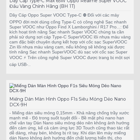
Dây Cáp Type-C Max 65W Oppo Realme Super VOOC
Đầu Vàng Chính Hãng (BH 1T)
Dây Cáp Oppo Super VOOC Type-C ⛔ Đối với các máy
OPPO đời mới dùng cổng Type-C có công nghệ Sạc nhanh
Super VOOC như Oppo Find X Lamborghini / R17 Pro...: Để
kích hoạt tính năng Sạc nhanh Super VOOC chúng ta cần
phải sử dụng sợi cáp Type-C SuperVOOC lõi nhựa màu vàng
cam đặc biệt chuyên dụng kết hợp với cốc sạc SuperVOOC
Zin lõi nhựa màu vàng cam, nếu không sẽ không xài được
tính năng Sạc nhanh SuperVOOC dù sạc với cốc sạc Super
VOOC ⚡ Trên công nghệ Super VOOC được trang bị một sợi
cáp USB-..
Miếng Dán Màn Hình Oppo F1s Siêu Mỏng Dẻo Nano
DCX-9H
- Miếng dán siêu mỏng 0,15mm - Khả năng chống trầy xước
mạnh mẽ - Độ trong suốt tuyệt đối - Bề mặt phủ nano hạn
chế vân tay Dán Nano siêu mỏng dẻo nên không ảnh hưởng
đến cảm ứng, kể cả cảm ứng lực 3D Touch cũng thao tác rất
dễ dàng, nhạy bén, không bị rít tay. Khi dán lên máy miếng
dán Nano không ảnh hưởng đến chất lượng hiển thị, cho