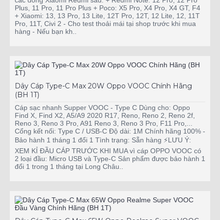
các dòng Xiaomi Redmi sau: + Redmi Note: 12 Pro, 12 Pro
Plus, 11 Pro, 11 Pro Plus + Poco: X5 Pro, X4 Pro, X4 GT, F4
+ Xiaomi: 13, 13 Pro, 13 Lite, 12T Pro, 12T, 12 Lite, 12, 11T
Pro, 11T, Civi 2 - Cho test thoải mái tại shop trước khi mua
hàng - Nếu bạn kh..
Dây Cáp Type-C Max 20W Oppo VOOC Chính Hãng
(BH 1T)
Cáp sạc nhanh Supper VOOC - Type C Dùng cho: Oppo
Find X, Find X2, A5/A9 2020 R17, Reno, Reno 2, Reno 2f,
Reno 3, Reno 3 Pro, A91 Reno 3, Reno 3 Pro, F11 Pro,...
Cổng kết nối: Type C / USB-C Độ dài: 1M Chính hãng 100% -
Bảo hành 1 tháng 1 đổi 1 Tình trạng: Sẵn hàng ⚡LƯU Ý:
XEM KỈ ĐẦU CÁP TRƯỚC KHI MUA vì cáp OPPO VOOC có
2 loại đầu: Micro USB và Type-C Sản phẩm được bảo hành 1
đổi 1 trong 1 tháng tại Long Châu..