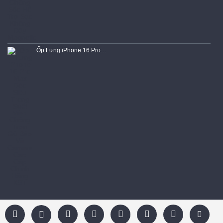
Ốp Lưng iPhone 16 Pro Max Dẻo Siêu Trong Suốt Viền Chống Trơn Gù Bảo Vệ Camera Cao Cấp Chính Hãng KST