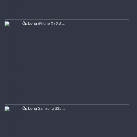
Ốp Lưng iPhone X / XS Dẻo Siêu Trong Suốt Viền Chống Trơn Gù Bảo Vệ Camera Cao Cấp Chính Hãng KST
Ốp Lưng Samsung S25 EDGE Dẻo Trong Chống Sốc Hổ Trợ Sạc Không Dây Magnetic