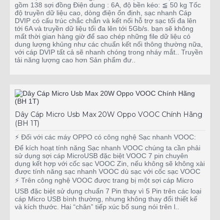
gồm 138 sợi đồng Điện dung : 6A, độ bền kéo: ≦ 50 kg Tốc
độ truyền dữ liệu cao, dòng điện ổn định, sạc nhanh Cáp
DVIP có cấu trúc chắc chắn và kết nối hỗ trợ sạc tối đa lên
tới 6A và truyền dữ liệu tối đa lên tới 5Gb/s. bạn sẽ không
mất thời gian hàng giờ để sao chép những file dữ liệu có
dung lượng khủng như các chuẩn kết nối thông thường nữa,
với cáp DVIP tất cả sẽ nhanh chóng trong nháy mắt.. Truyền
tải năng lượng cao hơn Sản phẩm đư..
Dây Cáp Micro Usb Max 20W Oppo VOOC Chính Hãng
(BH 1T)
⚡ Đối với các máy OPPO có công nghệ Sạc nhanh VOOC:
Để kích hoạt tính năng Sạc nhanh VOOC chúng ta cần phải
sử dụng sợi cáp MicroUSB đặc biệt VOOC 7 pin chuyên
dụng kết hợp với cốc sạc VOOC Zin, nếu không sẽ không xài
được tính năng sạc nhanh VOOC dù sạc với cốc sạc VOOC
⚡ Trên công nghệ VOOC được trang bị một sợi cáp Micro
USB đặc biệt sử dụng chuẩn 7 Pin thay vì 5 Pin trên các loại
cáp Micro USB bình thường, nhưng không thay đổi thiết kế
và kích thước. Hai “chân” tiếp xúc bổ sung nói trên l..