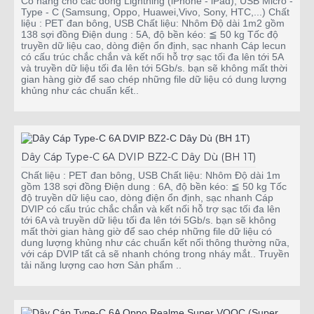
Có hàng cho các dòng Lightning (iPhone - iPad), USB Micro -
Type - C (Samsung, Oppo, Huawei,Vivo, Sony, HTC,...) Chất
liệu : PET đan bông, USB Chất liệu: Nhôm Độ dài 1m2 gồm
138 sợi đồng Điện dung : 5A, độ bền kéo: ≦ 50 kg Tốc độ
truyền dữ liệu cao, dòng điện ổn định, sạc nhanh Cáp lecun
có cấu trúc chắc chắn và kết nối hỗ trợ sạc tối đa lên tới 5A
và truyền dữ liệu tối đa lên tới 5Gb/s. bạn sẽ không mất thời
gian hàng giờ để sao chép những file dữ liệu có dung lượng
khủng như các chuẩn kết..
Dây Cáp Type-C 6A DVIP BZ2-C Dây Dù (BH 1T)
Chất liệu : PET đan bông, USB Chất liệu: Nhôm Độ dài 1m
gồm 138 sợi đồng Điện dung : 6A, độ bền kéo: ≦ 50 kg Tốc
độ truyền dữ liệu cao, dòng điện ổn định, sạc nhanh Cáp
DVIP có cấu trúc chắc chắn và kết nối hỗ trợ sạc tối đa lên
tới 6A và truyền dữ liệu tối đa lên tới 5Gb/s. bạn sẽ không
mất thời gian hàng giờ để sao chép những file dữ liệu có
dung lượng khủng như các chuẩn kết nối thông thường nữa,
với cáp DVIP tất cả sẽ nhanh chóng trong nháy mắt.. Truyền
tải năng lượng cao hơn Sản phẩm ..