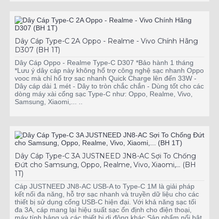
Dây Cáp Type-C 2A Oppo - Realme - Vivo Chính Hãng
D307 (BH 1T)
Dây Cáp Oppo - Realme Type-C D307 *Bảo hành 1 tháng
*Lưu ý dây cáp này không hổ trợ công nghệ sạc nhanh Oppo
vooc mà chỉ hổ trợ sạc nhanh Quick Charge lên đến 33W -
Dây cáp dài 1 mét - Dây to tròn chắc chắn - Dùng tốt cho các
dòng máy xài cổng sạc Type-C như: Oppo, Realme, Vivo,
Samsung, Xiaomi,... ..
Dây Cáp Type-C 3A JUSTNEED JN8-AC Sợi To Chống
Đứt cho Samsung, Oppo, Realme, Vivo, Xiaomi,... (BH
1T)
Cáp JUSTNEED JN8-AC USB-A to Type-C 1M là giải pháp
kết nối đa năng, hỗ trợ sạc nhanh và truyền dữ liệu cho các
thiết bị sử dụng cổng USB-C hiện đại. Với khả năng sạc tối
đa 3A, cáp mang lại hiệu suất sạc ổn định cho điện thoại,
máy tính bảng và các thiết bị di động khác.Sản phẩm nổi bật