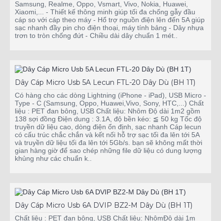
Samsung, Realme, Oppo, Vsmart, Vivo, Nokia, Huawei,
Xiaomi,... - Thiết kế thông minh giúp tối đa chống gẫy đầu
cáp so với cáp theo máy - Hổ trợ nguồn điện lên đến 5A giúp
sạc nhanh đầy pin cho điện thoại, máy tính bảng - Dây nhựa
trơn to tròn chống đứt - Chiều dài dây chuẩn 1 mét..
Dây Cáp Micro Usb 5A Lecun FTL-20 Dây Dù (BH 1T)
Có hàng cho các dòng Lightning (iPhone - iPad), USB Micro -
Type - C (Samsung, Oppo, Huawei,Vivo, Sony, HTC,...) Chất
liệu : PET đan bông, USB Chất liệu: Nhôm Độ dài 1m2 gồm
138 sợi đồng Điện dung : 3.1A, độ bền kéo: ≦ 50 kg Tốc độ
truyền dữ liệu cao, dòng điện ổn định, sạc nhanh Cáp lecun
có cấu trúc chắc chắn và kết nối hỗ trợ sạc tối đa lên tới 5A
và truyền dữ liệu tối đa lên tới 5Gb/s. bạn sẽ không mất thời
gian hàng giờ để sao chép những file dữ liệu có dung lượng
khủng như các chuẩn k..
Dây Cáp Micro Usb 6A DVIP BZ2-M Dây Dù (BH 1T)
Chất liệu : PET đan bông, USB Chất liệu: NhômĐộ dài 1m