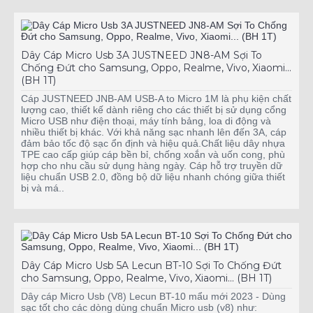
Dây Cáp Micro Usb 3A JUSTNEED JN8-AM Sợi To
Chống Đứt cho Samsung, Oppo, Realme, Vivo, Xiaomi...
(BH 1T)
Cáp JUSTNEED JNB-AM USB-A to Micro 1M là phụ kiện chất
lượng cao, thiết kế dành riêng cho các thiết bị sử dụng cổng
Micro USB như điện thoại, máy tính bảng, loa di động và
nhiều thiết bị khác. Với khả năng sạc nhanh lên đến 3A, cáp
đảm bảo tốc độ sạc ổn định và hiệu quả.Chất liệu dây nhựa
TPE cao cấp giúp cáp bền bỉ, chống xoắn và uốn cong, phù
hợp cho nhu cầu sử dụng hàng ngày. Cáp hỗ trợ truyền dữ
liệu chuẩn USB 2.0, đồng bộ dữ liệu nhanh chóng giữa thiết
bị và má..
Dây Cáp Micro Usb 5A Lecun BT-10 Sợi To Chống Đứt
cho Samsung, Oppo, Realme, Vivo, Xiaomi... (BH 1T)
Dây cáp Micro Usb (V8) Lecun BT-10 mẩu mới 2023 - Dùng
sạc tốt cho các dòng dùng chuẩn Micro usb (v8) như: