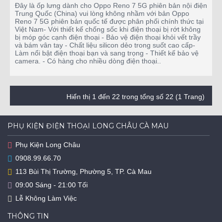
Đây là ốp lưng dành cho Oppo Reno 7 5G phiên bản nội điện
Trung Quốc (China) vui lòng không nhầm với bản Oppo
Reno 7 5G phiên bản quốc tế được phân phối chính thức tại
Việt Nam- Với thiết kế chống sốc khi điện thoại bị rớt không
bị móp góc cạnh điện thoại - Bảo vệ điện thoại khỏi vết trầy
và bám vân tay - Chất liệu silicon dẻo trong suốt cao cấp-
Làm nổi bật điện thoại bạn và sang trọng - Thiết kế bảo vệ
camera. - Có hàng cho nhiều dòng điện thoại..
Hiển thị 1 đến 22 trong tổng số 22 (1 Trang)
PHỤ KIỆN ĐIỆN THOẠI LONG CHÂU CÀ MAU
Phụ Kiện Long Châu
0908.99.66.70
113 Bùi Thị Trường, Phường 5, TP. Cà Mau
09:00 Sáng - 21:00 Tối
Lễ Không Làm Việc
THÔNG TIN