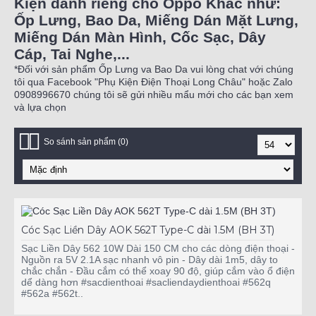
Kiện dành riêng cho Oppo Khác như:
Ốp Lưng, Bao Da, Miếng Dán Mặt Lưng,
Miếng Dán Màn Hình, Cốc Sạc, Dây
Cáp, Tai Nghe,...
*Đối với sản phẩm Ốp Lưng va Bao Da vui lòng chat với chúng
tôi qua Facebook "Phụ Kiện Điện Thoại Long Châu" hoặc Zalo
0908996670 chúng tôi sẽ gửi nhiều mẩu mới cho các bạn xem
và lựa chọn
So sánh sản phẩm (0)
Cóc Sạc Liền Dây AOK 562T Type-C dài 1.5M (BH 3T)
Sạc Liền Dây 562 10W Dài 150 CM cho các dòng điện thoại -
Nguồn ra 5V 2.1A sạc nhanh vô pin - Dây dài 1m5, dây to
chắc chắn - Đầu cắm có thể xoay 90 độ, giúp cắm vào ổ điện
dể dàng hơn #sacdienthoai #sacliendaydienthoai #562q
#562a #562t..