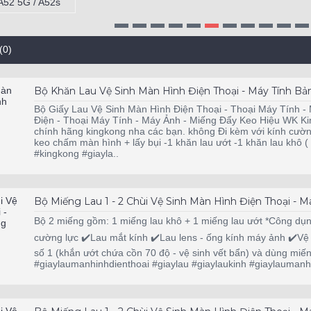
(0)
Bộ Khăn Lau Vệ Sinh Màn Hình Điện Thoại - Máy Tính B
Bộ Giấy Lau Vệ Sinh Màn Hình Điện Thoại - Thoại Máy Tính 
Điện - Thoại Máy Tính - Máy Ảnh - Miếng Đẩy Keo Hiệu WK Ki
chính hãng kingkong nha các bạn. không Đi kèm với kính cườn
keo chấm màn hình + lấy bụi -1 khăn lau ướt -1 khăn lau khô ( 
#kingkong #giayla..
Bộ Miếng Lau 1 - 2 Chùi Vệ Sinh Màn Hình Điện Thoại -
Bộ 2 miếng gồm: 1 miếng lau khô + 1 miếng lau ướt *Công dụng
cường lực ✔️Lau mắt kính ✔️Lau lens - ống kính máy ảnh ✔️Vệ
số 1 (khắn ướt chứa cồn 70 độ - vệ sinh vết bẩn) và dùng miế
#giaylaumanhinhdienthoai #giaylau #giaylaukinh #giaylaumanh