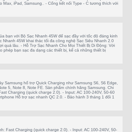
 Max, iPad, Samsung.. - Cổng kết nối Type - C tương thích với
a bạn với Bộ Sạc Nhanh 45W để sạc đầy với tốc độ đáng kinh
Sạc Nhanh 45W khai thác tối đa công nghệ Sạc Siêu Nhanh 2.0
 quá lâu. - Hỗ Trợ Sạc Nhanh Cho Mọi Thiết Bị Di Động: Với
hép bạn sạc đa dạng các thiết bị, kể cả những thiết bị
máy Samsung hổ trợ Quick Charging như Samsung S6, S6 Edge,
, Note 5, Note 8, Note FE. Sản phẩm chính hãng Samsung. Chi
st Charging (quick charge 2.0). - Input: AC 100-240V, 50-60
rtphone Hỗ trợ sạc nhanh QC 2.0. - Bảo hành 3 tháng 1 đổi 1
: Fast Charging (quick charge 2.0). - Input: AC 100-240V, 50-