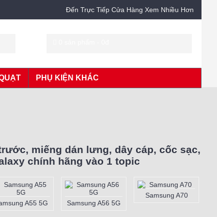
Đến Trực Tiếp Cửa Hàng Xem Nhiều Hơn
0 sản phẩm - 0đ
QUẠT
PHỤ KIỆN KHÁC
trước, miếng dán lưng, dây cáp, cốc sạc,
alaxy chính hãng vào 1 topic
Samsung A6
Samsung A7 2018
Samsung A8 2018
S
Plus/J8