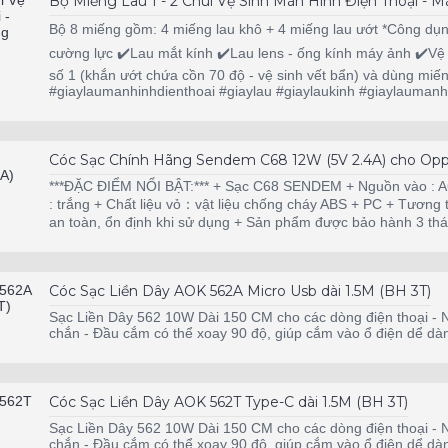
Bộ Miếng Lau 1 - 2 Chùi Vệ Sinh Màn Hình Điện Thoại -
Bộ 8 miếng gồm: 4 miếng lau khô + 4 miếng lau ướt *Công dụng
cường lực ✔️Lau mắt kính ✔️Lau lens - ống kính máy ảnh ✔️Vệ
số 1 (khắn ướt chứa cồn 70 độ - vệ sinh vết bẩn) và dùng miế
#giaylaumanhinhdienthoai #giaylau #giaylaukinh #giaylaumanh
Cóc Sạc Chính Hãng Sendem C68 12W (5V 2.4A) cho Oppo
***ĐẶC ĐIỂM NỔI BẬT:*** + Sạc C68 SENDEM + Nguồn vào : 
: trắng + Chất liệu vỏ：vật liệu chống cháy ABS + PC + Tương th
an toàn, ổn định khi sử dụng + Sản phẩm được bảo hành 3 thán
Cóc Sạc Liền Dây AOK 562A Micro Usb dài 1.5M (BH 3T)
Sạc Liền Dây 562 10W Dài 150 CM cho các dòng điện thoại - N
chắn - Đầu cắm có thể xoay 90 độ, giúp cắm vào ổ điện dể dà
Cóc Sạc Liền Dây AOK 562T Type-C dài 1.5M (BH 3T)
Sạc Liền Dây 562 10W Dài 150 CM cho các dòng điện thoại - N
chắn - Đầu cắm có thể xoay 90 độ, giúp cắm vào ổ điện dể dà