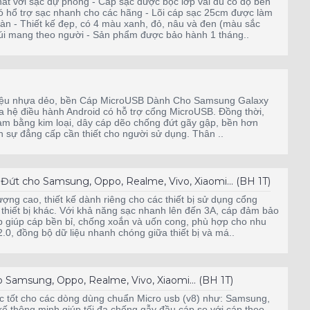
ất với sạc dự phòng - Cáp sạc được bọc lớp vải dù có độ bền
 có hổ trợ sạc nhanh cho các hãng - Lõi cáp sạc 25cm được làm
oàn - Thiết kế đẹp, có 4 màu xanh, đỏ, nâu và đen (màu sắc
 túi mang theo người - Sản phẩm được bảo hành 1 tháng..
t liệu nhựa dẻo, bền Cáp MicroUSB Dành Cho Samsung Galaxy
a hệ điều hành Android có hỗ trợ cổng MicroUSB. Đồng thời,
̣c làm bằng kim loại, dây cáp dẽo chống đứt gãy gập, bền hơn
iện sự đẳng cấp cần thiết cho người sử dụng. Thân ..
t cho Samsung, Oppo, Realme, Vivo, Xiaomi... (BH 1T)
g cao, thiết kế dành riêng cho các thiết bị sử dụng cổng
 thiết bị khác. Với khả năng sạc nhanh lên đến 3A, cáp đảm bảo
p giúp cáp bền bỉ, chống xoắn và uốn cong, phù hợp cho nhu
0, đồng bộ dữ liệu nhanh chóng giữa thiết bị và má..
Samsung, Oppo, Realme, Vivo, Xiaomi... (BH 1T)
 tốt cho các dòng dùng chuẩn Micro usb (v8) như: Samsung,
 kế thông minh giúp tối đa chống gẫy đầu cáp so với cáp theo