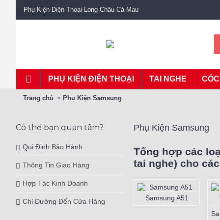
Phụ Kiện Điện Thoại Long Châu Cà Mau
PHỤ KIỆN ĐIỆN THOẠI
TAI NGHE
CÓC
Trang chủ
Phụ Kiện Samsung
Có thể bạn quan tâm?
Phụ Kiện Samsung
Qui Định Bảo Hành
Tổng hợp các loạ
tai nghe) cho cá
Thông Tin Giao Hàng
Hợp Tác Kinh Doanh
Samsung A70
Samsung A71
Chỉ Đường Đến Cửa Hàng
msung A56 5G