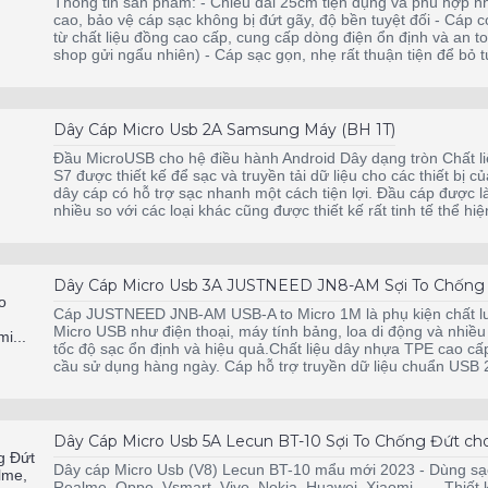
Thông tin sản phẩm: - Chiều dài 25cm tiện dụng và phù hợp nh
cao, bảo vệ cáp sạc không bị đứt gãy, độ bền tuyệt đối - Cáp
từ chất liệu đồng cao cấp, cung cấp dòng điện ổn định và an t
shop gửi ngẩu nhiên) - Cáp sạc gọn, nhẹ rất thuận tiện để bỏ
Dây Cáp Micro Usb 2A Samsung Máy (BH 1T)
Đầu MicroUSB cho hệ điều hành Android Dây dạng tròn Chấ
S7 được thiết kế để sạc và truyền tải dữ liệu cho các thiết bị củ
dây cáp có hỗ trợ sạc nhanh một cách tiện lợi. Đầu cáp đươ
nhiều so với các loại khác cũng được thiết kế rất tinh tế thể h
Dây Cáp Micro Usb 3A JUSTNEED JN8-AM Sợi To Chống Đứ
Cáp JUSTNEED JNB-AM USB-A to Micro 1M là phụ kiện chất lượn
Micro USB như điện thoại, máy tính bảng, loa di động và nhiều
tốc độ sạc ổn định và hiệu quả.Chất liệu dây nhựa TPE cao cấ
cầu sử dụng hàng ngày. Cáp hỗ trợ truyền dữ liệu chuẩn USB 2.
Dây Cáp Micro Usb 5A Lecun BT-10 Sợi To Chống Đứt cho 
Dây cáp Micro Usb (V8) Lecun BT-10 mẩu mới 2023 - Dùng sạc
Realme, Oppo, Vsmart, Vivo, Nokia, Huawei, Xiaomi,... - Thiết