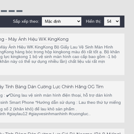
Sắp xếp theo:
Hiển thị:
ảng - Máy Ảnh Hiệu WK KingKong
- Máy Ảnh Hiệu WK KingKong Bộ Giấy Lau Vệ Sinh Màn Hình
ngKong hàng bóc trong hộp kingkong màu đỏ rất tốt ạ. Bộ khăn
g lực kingkong 1 bộ vệ sinh màn hình cao cấp bao gồm -1 bộ
khăn này có thể sự dụng nhiều lần) chất liệu vải rất mịn
 Máy Tính Bảng Dán Cường Lực Chính Hãng OG Tím
 : ✔️Dùng lau vệ sinh màn hình điện thoại, hỗ trợ dán kính
 sinh Smart Phone *Hướng dẫn sử dụng : Lau theo thứ tự miếng
ng số 2 (khăn khô) để lau khô sản phẩm .
inh #giaylau12 #giayvesinhmanhinh #cuongluc..