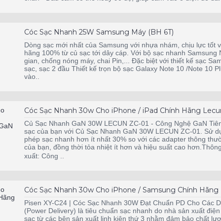
Cóc Sạc Nhanh 25W Samsung Máy (BH 6T)
Dòng sạc mới nhất của Samsung với nhựa nhám, chịu lực tốt v
hãng 100% từ củ sạc tới dây cáp. Với bộ sạc nhanh Samsung No
gian, chống nóng máy, chai Pin,... Đặc biệt với thiết kế sạc S
sạc, sạc 2 đầu Thiết kế trọn bộ sạc Galaxy Note 10 /Note 10 
vào..
Cóc Sạc Nhanh 30w Cho iPhone / iPad Chính Hãng Lec
Củ Sạc Nhanh GaN 30W LECUN ZC-01 - Công Nghệ GaN Tiên Ti
sạc của bạn với Củ Sạc Nhanh GaN 30W LECUN ZC-01. Sử dụng 
phép sạc nhanh hơn ít nhất 30% so với các adapter thông thườ
của bạn, đồng thời tỏa nhiệt ít hơn và hiệu suất cao hơn.Thô
xuất: Công ..
Cóc Sạc Nhanh 30w Cho iPhone / Samsung Chính Hãng P
Pisen XY-C24 | Cóc Sạc Nhanh 30W Đạt Chuẩn PD Cho Các Dò
(Power Delivery) là tiêu chuẩn sạc nhanh do nhà sản xuất điện
sạc từ các bên sản xuất linh kiện thứ 3 nhằm đảm bảo chất lư