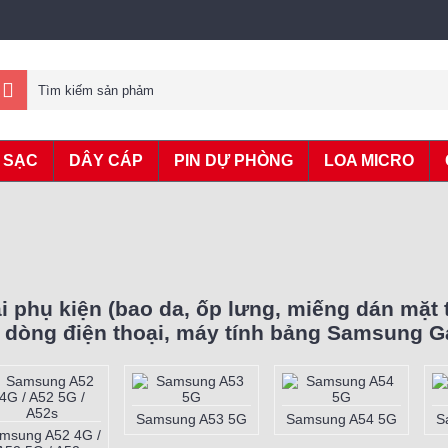
 SẠC
DÂY CÁP
PIN DỰ PHÒNG
LOA MICRO
i phụ kiện (bao da, ốp lưng, miếng dán mặt 
c dòng điện thoại, máy tính bảng Samsung G
Samsung A72
Samsung A6
Samsung A73 5G