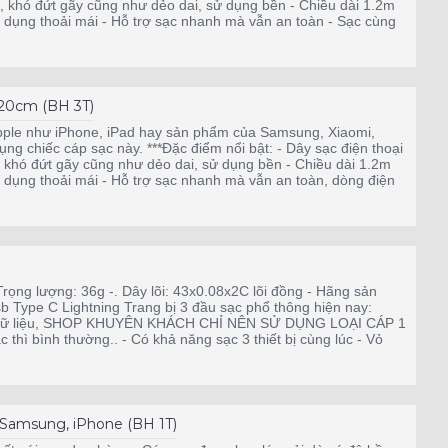
 khó đứt gãy cũng như dẻo dai, sử dụng bền - Chiều dài 1.2m
 dụng thoải mái - Hỗ trợ sạc nhanh mà vẫn an toàn - Sạc cùng
120cm (BH 3T)
pple như iPhone, iPad hay sản phẩm của Samsung, Xiaomi,
ụng chiếc cáp sạc này. ***Đặc điểm nổi bật: - Dây sạc điện thoại
khó đứt gãy cũng như dẻo dai, sử dụng bền - Chiều dài 1.2m
 dụng thoải mái - Hỗ trợ sạc nhanh mà vẫn an toàn, dòng điện
ọng lượng: 36g -. Dây lõi: 43x0.08x2C lõi đồng - Hãng sản
 Type C Lightning Trang bị 3 đầu sạc phổ thông hiện nay:
 tải dữ liệu, SHOP KHUYÊN KHÁCH CHỈ NÊN SỬ DỤNG LOẠI CÁP 1
bình thường.. - Có khả năng sạc 3 thiết bị cùng lúc - Vỏ
Samsung, iPhone (BH 1T)