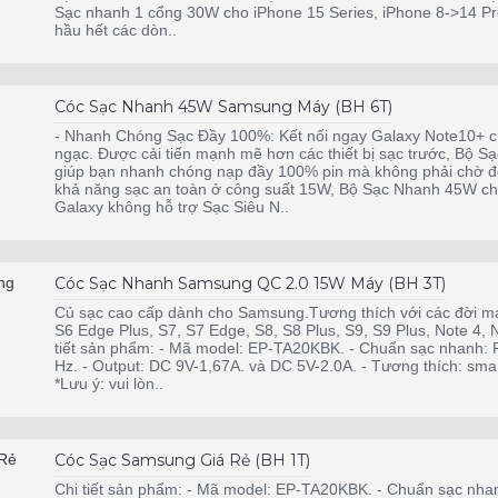
Sạc nhanh 1 cổng 30W cho iPhone 15 Series, iPhone 8->14 Pro
hầu hết các dòn..
Cóc Sạc Nhanh 45W Samsung Máy (BH 6T)
- Nhanh Chóng Sạc Đầy 100%: Kết nối ngay Galaxy Note10+ củ
ngạc. Được cải tiến mạnh mẽ hơn các thiết bị sạc trước, Bộ 
giúp bạn nhanh chóng nạp đầy 100% pin mà không phải chờ đợi
khả năng sạc an toàn ở công suất 15W, Bộ Sạc Nhanh 45W cho p
Galaxy không hỗ trợ Sạc Siêu N..
Cóc Sạc Nhanh Samsung QC 2.0 15W Máy (BH 3T)
Củ sạc cao cấp dành cho Samsung.Tương thích với các đời 
S6 Edge Plus, S7, S7 Edge, S8, S8 Plus, S9, S9 Plus, Note 4
tiết sản phẩm: - Mã model: EP-TA20KBK. - Chuẩn sạc nhanh: Fa
Hz. - Output: DC 9V-1,67A. và DC 5V-2.0A. - Tương thích: sma
*Lưu ý: vui lòn..
Cóc Sạc Samsung Giá Rẻ (BH 1T)
Chi tiết sản phẩm: - Mã model: EP-TA20KBK. - Chuẩn sạc nhanh