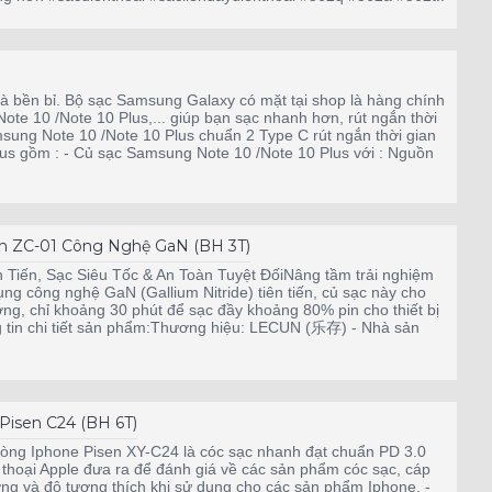
à bền bỉ. Bộ sạc Samsung Galaxy có mặt tại shop là hàng chính
te 10 /Note 10 Plus,... giúp bạn sạc nhanh hơn, rút ngắn thời
amsung Note 10 /Note 10 Plus chuẩn 2 Type C rút ngắn thời gian
Plus gồm : - Củ sạc Samsung Note 10 /Note 10 Plus với : Nguồn
un ZC-01 Công Nghệ GaN (BH 3T)
ến, Sạc Siêu Tốc & An Toàn Tuyệt ĐốiNâng tầm trải nghiệm
công nghệ GaN (Gallium Nitride) tiên tiến, củ sạc này cho
ng, chỉ khoảng 30 phút để sạc đầy khoảng 80% pin cho thiết bị
ng tin chi tiết sản phẩm:Thương hiệu: LECUN (乐存) - Nhà sản
isen C24 (BH 6T)
ng Iphone Pisen XY-C24 là cóc sạc nhanh đạt chuẩn PD 3.0
 thoại Apple đưa ra để đánh giá về các sản phẩm cóc sạc, cáp
ợng và độ tương thích khi sử dụng cho các sản phẩm Iphone. -