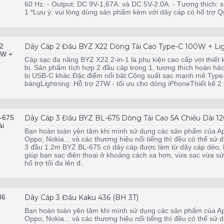
60 Hz. - Output: DC 9V-1,67A. và DC 5V-2.0A. - Tương thích: 
1 *Lưu ý: vui lòng dùng sản phẩm kèm với dây cáp có hổ trợ Q
Dây Cáp 2 Đầu BYZ X22 Dòng Tải Cao Type-C 100W + Li
Cáp sạc đa năng BYZ X22 2-in-1 là phụ kiện cao cấp với thiết 
bị. Sản phẩm tích hợp 2 đầu cáp trong 1, tương thích hoàn hảo 
bị USB-C khác.Đặc điểm nổi bật:Công suất sạc mạnh mẽ:Type-
bảngLightning: Hỗ trợ 27W - tối ưu cho dòng iPhoneThiết kế 2 tr
Dây Cáp 3 Đầu BYZ BL-675 Dòng Tải Cao 5A Chiều Dài 1
Bạn hoàn toàn yên tâm khi mình sử dụng các sản phẩm của A
Oppo, Nokia... và các thương hiệu nổi tiếng thì đều có thể sử d
3 đầu 1.2m BYZ BL-675 có dây cáp được làm từ dây cáp dẻo, k
giúp bạn sạc điện thoại ở khoảng cách xa hơn, vừa sạc vừa sử
hổ trợ tối đa lên đ..
Dây Cáp 3 Đầu Kaku 436 (BH 3T)
Bạn hoàn toàn yên tâm khi mình sử dụng các sản phẩm của A
Oppo, Nokia... và các thương hiệu nổi tiếng thì đều có thể sử d