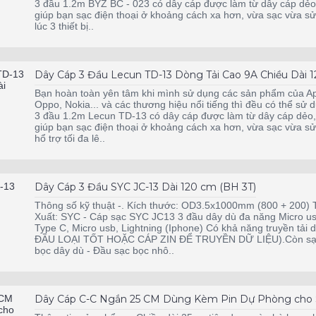
3 đầu 1.2m BYZ BC - 023 có dây cáp được làm từ dây cáp dẻo,
giúp bạn sạc điện thoại ở khoảng cách xa hơn, vừa sạc vừa sử
lúc 3 thiết bị..
Dây Cáp 3 Đầu Lecun TD-13 Dòng Tải Cao 9A Chiều Dài 
Bạn hoàn toàn yên tâm khi mình sử dụng các sản phẩm của A
Oppo, Nokia... và các thương hiệu nổi tiếng thì đều có thể sử d
3 đầu 1.2m Lecun TD-13 có dây cáp được làm từ dây cáp dẻo, 
giúp bạn sạc điện thoại ở khoảng cách xa hơn, vừa sạc vừa sử
hổ trợ tối đa lê..
Dây Cáp 3 Đầu SYC JC-13 Dài 120 cm (BH 3T)
Thông số kỹ thuật -. Kích thước: OD3.5x1000mm (800 + 200) Tr
Xuất: SYC - Cáp sạc SYC JC13 3 đầu dây dù đa năng Micro usb
Type C, Micro usb, Lightning (Iphone) Có khả năng truyền
ĐẦU LOẠI TỐT HOẶC CÁP ZIN ĐỂ TRUYỀN DỮ LIỆU).Còn sạc thì 
bọc dây dù - Đầu sạc bọc nhô..
Dây Cáp C-C Ngắn 25 CM Dùng Kèm Pin Dự Phòng cho 