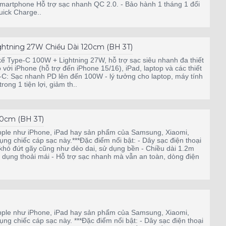
smartphone Hỗ trợ sạc nhanh QC 2.0. - Bảo hành 1 tháng 1 đổi
uick Charge..
ghtning 27W Chiều Dài 120cm (BH 3T)
kế Type-C 100W + Lightning 27W, hỗ trợ sạc siêu nhanh đa thiết
với iPhone (hỗ trợ đến iPhone 15/16), iPad, laptop và các thiết
C: Sạc nhanh PD lên đến 100W - lý tưởng cho laptop, máy tính
ong 1 tiện lợi, giảm th..
20cm (BH 3T)
pple như iPhone, iPad hay sản phẩm của Samsung, Xiaomi,
ụng chiếc cáp sạc này.***Đặc điểm nổi bật: - Dây sạc điện thoại
hó đứt gãy cũng như dẻo dai, sử dụng bền - Chiều dài 1.2m
 dụng thoải mái - Hỗ trợ sạc nhanh mà vẫn an toàn, dòng điện
pple như iPhone, iPad hay sản phẩm của Samsung, Xiaomi,
ụng chiếc cáp sạc này. ***Đặc điểm nổi bật: - Dây sạc điện thoại