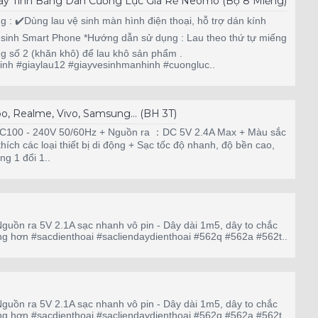
 Máy Tính Bảng Dán Cường Lực Giá Rẻ Neomo (Bộ 8 Miếng)
 : ✔️Dùng lau vệ sinh màn hình điện thoại, hỗ trợ dán kính
 sinh Smart Phone *Hướng dẫn sử dụng : Lau theo thứ tự miếng
ng số 2 (khăn khô) để lau khô sản phẩm .
inh #giaylau12 #giayvesinhmanhinh #cuongluc..
, Realme, Vivo, Samsung... (BH 3T)
AC100 - 240V 50/60Hz + Nguồn ra ：DC 5V 2.4A Max + Màu sắc
ích các loại thiết bị di động + Sạc tốc độ nhanh, độ bền cao,
g 1 đổi 1..
guồn ra 5V 2.1A sạc nhanh vô pin - Dây dài 1m5, dây to chắc
ng hơn #sacdienthoai #sacliendaydienthoai #562q #562a #562t..
guồn ra 5V 2.1A sạc nhanh vô pin - Dây dài 1m5, dây to chắc
ng hơn #sacdienthoai #sacliendaydienthoai #562q #562a #562t..