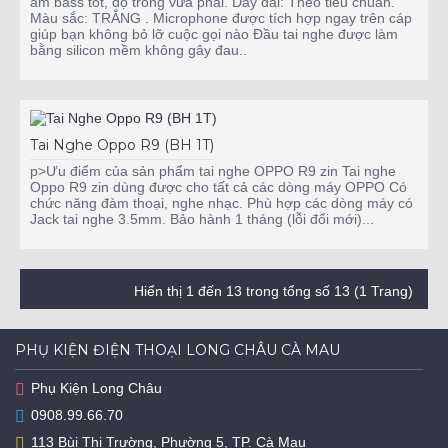
âm bass tốt, độ trong vừa phải. Dây dài: Theo tiêu chuẩn.
Màu sắc: TRẮNG . Microphone được tích hợp ngay trên cáp
giúp bạn không bỏ lỡ cuộc gọi nào Đầu tai nghe được làm
bằng silicon mềm không gây đau..
Tai Nghe Oppo R9 (BH 1T)
p>Ưu điểm của sản phẩm tai nghe OPPO R9 zin Tai nghe
Oppo R9 zin dùng được cho tất cả các dòng máy OPPO Có
chức năng đàm thoại, nghe nhạc. Phù hợp các dòng máy có
Jack tai nghe 3.5mm. Bảo hành 1 tháng (lỗi đổi mới)...
Hiển thị 1 đến 13 trong tổng số 13 (1 Trang)
PHỤ KIỆN ĐIỆN THOẠI LONG CHÂU CÀ MAU
Phụ Kiện Long Châu
0908.99.66.70
113 Bùi Thị Trường, Phường 5, TP. Cà Mau