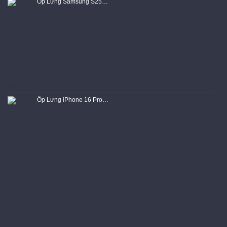
Ốp Lưng Samsung S25 EDGE Dẻo Trong Chống Sốc Hổ Trợ Sạc Không Dây Magnetic
Ốp Lưng iPhone 16 Pro Max Dẻo Siêu Trong Suốt Viền Chống Trơn Gù Bảo Vệ Camera Cao Cấp Chính Hãng KST