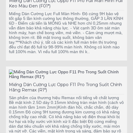
Miếng Dán Cường Lực Oppo F11 Pro Full Màn Hình Full
Keo Màu Đen (F01*)
Miếng Dán Cường Lực Full Màn Hình- Độ cứng 9H bảo vệ
tốt gấp 5 lần kính cường lực thông thường, GẤP 3 LẦN KÍNH
6D - Điểm cải tiến là MỎNG và NHẸ hơn chỉ 0,25mm nhưng
vẫn đảm bảo khả năng chịu lực. - Vát cạnh 3D ôm sát màn
hình máy, hạn chế bong viền, mẻ viền. - Cảm ứng mượt mà,
không trơn rít. Bề mặt trong suốt, không bám vân
tay.***Khách chú ý, tất cả các kính full màn trên thị trường
đều chỉ đạt độ full từ 98-99% màn hình. Không có kính nào
full 100% màn. Vì nếu full 100% màn thì k..
Miếng Dán Cường Lực Oppo F11 Pro Trong Suốt Chính
Hãng Remax (R1*)
Sản phẩm của thương hiệu Remax nổi tiếng về chất lượng
Bề mặt kính 2.5D dày 0.15mm không tràn màn hình (cách vô
màn hình tầm 1mm 2mm)Kính đàn hồi, chắc chắn, độ dày
0.15mm Độ cứng 9H tương đương kim cương có khả năng
chống trầy cao nhất. Có khả năng bảo vệ điện thoại khỏi bị
hư hại và trầy xước với kính xử lí đặc biệt Độ cứng miếng
dán đạt tiêu chuẩn với khả năng chống trầy xước, mài mòn
và nứt vỡ. Các viền, mặt kính trong và sáng, đảm bảo sự rõ