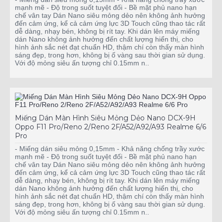
mạnh mẽ - Độ trong suốt tuyệt đối - Bề mặt phủ nano hạn
chế vân tay Dán Nano siêu mỏng dẻo nên không ảnh hưởng
đến cảm ứng, kể cả cảm ứng lực 3D Touch cũng thao tác rất
dễ dàng, nhạy bén, không bị rít tay. Khi dán lên máy miếng
dán Nano không ảnh hưởng đến chất lượng hiển thị, cho
hình ảnh sắc nét đạt chuẩn HD, thậm chí còn thấy màn hình
sáng đẹp, trong hơn, không bị ố vàng sau thời gian sử dụng.
Với độ mỏng siêu ấn tượng chỉ 0.15mm n..
Miếng Dán Màn Hình Siêu Mỏng Dẻo Nano DCX-9H
Oppo F11 Pro/Reno 2/Reno 2F/A52/A92/A93 Realme 6/6
Pro
- Miếng dán siêu mỏng 0,15mm - Khả năng chống trầy xước
mạnh mẽ - Độ trong suốt tuyệt đối - Bề mặt phủ nano hạn
chế vân tay Dán Nano siêu mỏng dẻo nên không ảnh hưởng
đến cảm ứng, kể cả cảm ứng lực 3D Touch cũng thao tác rất
dễ dàng, nhạy bén, không bị rít tay. Khi dán lên máy miếng
dán Nano không ảnh hưởng đến chất lượng hiển thị, cho
hình ảnh sắc nét đạt chuẩn HD, thậm chí còn thấy màn hình
sáng đẹp, trong hơn, không bị ố vàng sau thời gian sử dụng.
Với độ mỏng siêu ấn tượng chỉ 0.15mm n..