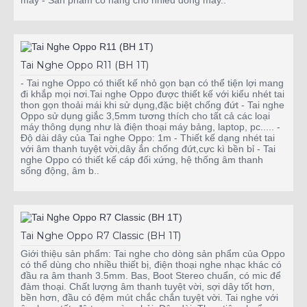
máy - Sản phẩm có hàng cho nhiều dòng máy..
Tai Nghe Oppo R11 (BH 1T)
- Tai nghe Oppo có thiết kế nhỏ gọn bạn có thể tiện lợi mang
đi khắp mọi nơi.Tai nghe Oppo được thiết kế với kiểu nhét tai
thon gọn thoải mái khi sử dụng,đặc biệt chống đứt - Tai nghe
Oppo sử dụng giắc 3,5mm tương thích cho tất cả các loại
máy thông dụng như là điện thoại máy bảng, laptop, pc..... -
Độ dài dây của Tai nghe Oppo: 1m - Thiết kế dạng nhét tai
với âm thanh tuyệt vời,dây ắn chống đứt,cực kì bền bỉ - Tai
nghe Oppo có thiết kế cáp đối xứng, hệ thống âm thanh
sống động, âm b..
Tai Nghe Oppo R7 Classic (BH 1T)
Giới thiệu sản phẩm: Tai nghe cho dòng sản phẩm của Oppo
có thể dùng cho nhiều thiết bị, điện thoại nghe nhạc khác có
đầu ra âm thanh 3.5mm. Bas, Boot Stereo chuẩn, có mic để
đàm thoại. Chất lượng âm thanh tuyệt vời, sợi dây tốt hơn,
bền hơn, đầu có đệm mút chắc chắn tuyệt vời. Tai nghe với