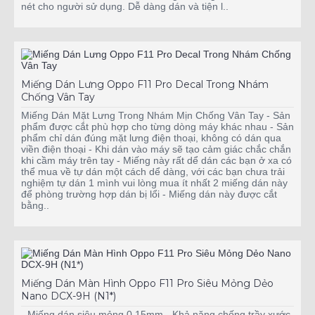
nét cho người sử dụng. Dễ dàng dán và tiện l..
Miếng Dán Lưng Oppo F11 Pro Decal Trong Nhám
Chống Vân Tay
Miếng Dán Mặt Lưng Trong Nhám Mịn Chống Vân Tay - Sản
phẩm được cắt phù hợp cho từng dòng máy khác nhau - Sản
phẩm chỉ dán đúng mặt lưng điện thoại, không có dán qua
viền điện thoại - Khi dán vào máy sẽ tạo cảm giác chắc chắn
khi cầm máy trên tay - Miếng này rất dể dán các bạn ở xa có
thể mua về tự dán một cách dể dàng, với các bạn chưa trải
nghiệm tự dán 1 mình vui lòng mua ít nhất 2 miếng dán này
để phòng trường hợp dán bị lổi - Miếng dán này được cắt
bằng..
Miếng Dán Màn Hình Oppo F11 Pro Siêu Mỏng Dẻo
Nano DCX-9H (N1*)
- Miếng dán siêu mỏng 0,15mm - Khả năng chống trầy xước