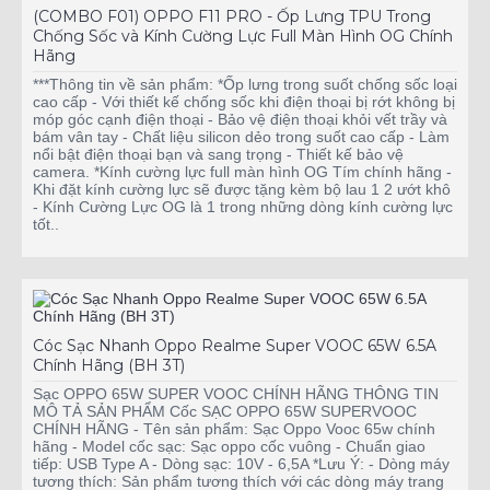
(COMBO F01) OPPO F11 PRO - Ốp Lưng TPU Trong
Chống Sốc và Kính Cường Lực Full Màn Hình OG Chính
Hãng
***Thông tin về sản phẩm: *Ốp lưng trong suốt chống sốc loại
cao cấp - Với thiết kế chống sốc khi điện thoại bị rớt không bị
móp góc cạnh điện thoại - Bảo vệ điện thoại khỏi vết trầy và
bám vân tay - Chất liệu silicon dẻo trong suốt cao cấp - Làm
nổi bật điện thoại bạn và sang trọng - Thiết kế bảo vệ
camera. *Kính cường lực full màn hình OG Tím chính hãng -
Khi đặt kính cường lực sẽ được tặng kèm bộ lau 1 2 ướt khô
- Kính Cường Lực OG là 1 trong những dòng kính cường lực
tốt..
Cóc Sạc Nhanh Oppo Realme Super VOOC 65W 6.5A
Chính Hãng (BH 3T)
Sạc OPPO 65W SUPER VOOC CHÍNH HÃNG THÔNG TIN
MÔ TẢ SẢN PHẨM Cốc SẠC OPPO 65W SUPERVOOC
CHÍNH HÃNG - Tên sản phẩm: Sạc Oppo Vooc 65w chính
hãng - Model cốc sạc: Sạc oppo cốc vuông - Chuẩn giao
tiếp: USB Type A - Dòng sạc: 10V - 6,5A *Lưu Ý: - Dòng máy
tương thích: Sản phẩm tương thích với các dòng máy trang