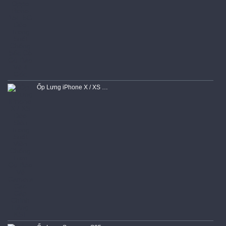
Ốp Lưng iPhone X / XS Dẻo Siêu Trong Suốt Viền Chống Trơn Gù Bảo Vệ Camera Cao Cấp Chính Hãng KST