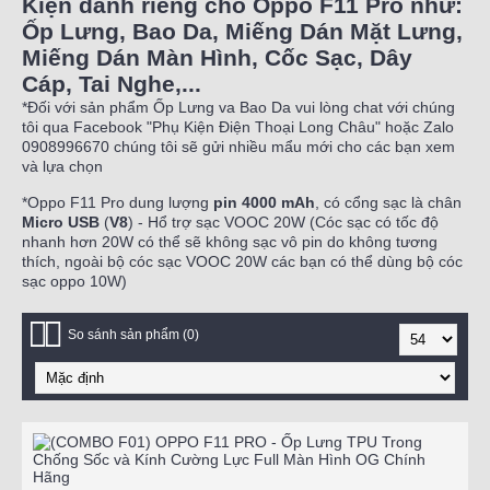
Kiện dành riêng cho Oppo F11 Pro như:
Ốp Lưng, Bao Da, Miếng Dán Mặt Lưng,
Miếng Dán Màn Hình, Cốc Sạc, Dây
Cáp, Tai Nghe,...
*Đối với sản phẩm Ốp Lưng va Bao Da vui lòng chat với chúng
tôi qua Facebook "Phụ Kiện Điện Thoại Long Châu" hoặc Zalo
0908996670 chúng tôi sẽ gửi nhiều mẩu mới cho các bạn xem
và lựa chọn
*Oppo F11 Pro dung lượng
pin 4000 mAh
, có cổng sạc là chân
Micro USB
(
V8
) - Hổ trợ sạc VOOC 20W (Cóc sạc có tốc độ
nhanh hơn 20W có thể sẽ không sạc vô pin do không tương
thích, ngoài bộ cóc sạc VOOC 20W các bạn có thể dùng bộ cóc
sạc oppo 10W)
So sánh sản phẩm (0)