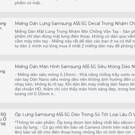
phẩm có mặt..
Miếng Dán Lưng Samsung A55 5G Decal Trong Nhám Ch
Miếng Dán Mặt Lưng Trong Nhám Mịn Chống Vân Tay - Sản p
phẩm chỉ dán đúng mặt lưng điện thoại, không có dán qua viền điện
cầm máy trên tay - Miếng này rất dể dán các bạn ở xa có thể m
tự dán 1 mình vui lòng mua ít nhất 2 miếng dán này để phòn
Miếng Dán Màn Hình Samsung A55 5G Siêu Mỏng Dẻo N
- Miếng dán siêu mỏng 0,15mm - Khả năng chống trầy xước mạ
vân tay Dán Nano siêu mỏng dẻo nên không ảnh hưởng đến cả
nhạy bén, không bị rít tay. Khi dán lên máy miếng dán Nano k
đạt chuẩn HD, thậm chí còn thấy màn hình sáng đẹp, trong hơn
tượng chỉ 0.15mm n..
Ốp Lưng Samsung A55 5G Dẻo Trong Sò Tốt Loại Lâu Ố 
*Thông tin sản phẩm: Ốp lưng được làm bằng chất liệu silicon 
của ốp lưng: - Có gù nhô lên bảo vệ Camera chính trên mặt lưn
lên) bảo vệ tốt cho điện thoại trong những lần vô tình làm rơi 