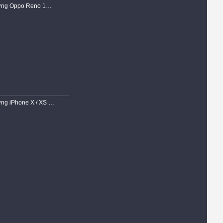
Ốp Lưng Oppo Reno 15F 5G Dẻo Trong Suốt Chống Sốc Có Gù Bảo Vệ 4 Gốc
Ốp Lưng iPhone X / XS Dẻo Siêu Trong Suốt Viền Chống Trơn Gù Bảo Vệ Camera Cao Cấp Chính Hãng KST