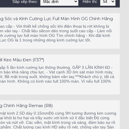
Sắp xếp theo:
Hiển thị:
 Sốc và Kính Cường Lực Full Màn Hình OG Chính Hãng
 cao cấp - Với thiết kế chống sốc khi điện thoại bị rớt không bị
m vân tay - Chất liệu silicon dẻo trong suốt cao cấp - Làm nổi
ính cường lực full màn hình OG Tím chính hãng - Khi đặt kính
Lực OG là 1 trong những dòng kính cường lực tốt..
l Keo Màu Đen (F37*)
ấp 5 lần kính cường lực thông thường, GẤP 3 LẦN KÍNH 6D -
 bảo khả năng chịu lực. - Vát cạnh 3D ôm sát màn hình máy,
. Bề mặt trong suốt, không bám vân tay.***Khách chú ý, tất cả
% màn hình. Không có kính nào full 100% màn. Vì nếu full 100%
g Chính Hãng Remax (R8)
ề mặt kính 2.5D dày 0.15mmĐộ cứng 9H tương đương kim cương
 khỏi bị hư hại và trầy xước với kính xử lí đặc biệt Độ cứng
òn và nứt vỡ. Các viền, mặt kính trong và sáng, đảm bảo sự rõ
n phẩm. Chất lượng cao kính HD siêu rõ nét, chống vân tay Sản