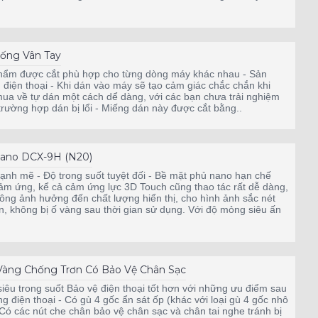
ống Vân Tay
hẩm được cắt phù hợp cho từng dòng máy khác nhau - Sản
 thoại - Khi dán vào máy sẽ tạo cảm giác chắc chắn khi
ua về tự dán một cách dể dàng, với các bạn chưa trải nghiệm
g trường hợp dán bị lổi - Miếng dán này được cắt bằng..
ano DCX-9H (N20)
nh mẽ - Độ trong suốt tuyệt đối - Bề mặt phủ nano hạn chế
m ứng, kể cả cảm ứng lực 3D Touch cũng thao tác rất dễ dàng,
hông ảnh hưởng đến chất lượng hiển thị, cho hình ảnh sắc nét
, không bị ố vàng sau thời gian sử dụng. Với độ mỏng siêu ấn
Vàng Chống Trơn Có Bảo Vệ Chân Sạc
siêu trong suốt Bảo vệ điện thoại tốt hơn với những ưu điểm sau
g điện thoại - Có gù 4 gốc ẩn sát ốp (khác với loại gù 4 gốc nhô
- Có các nút che chân bảo vệ chân sạc và chân tai nghe tránh bị