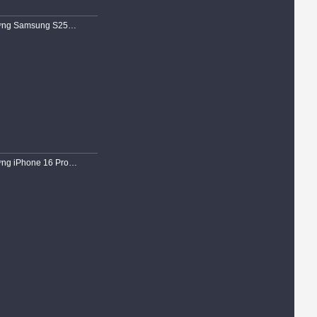
Ốp Lưng Samsung S25 EDGE Dẻo Trong Chống Sốc Hổ Trợ Sạc Không Dây Magnetic
Ốp Lưng iPhone 16 Pro Max Dẻo Siêu Trong Suốt Viền Chống Trơn Gù Bảo Vệ Camera Cao Cấp Chính Hãng KST