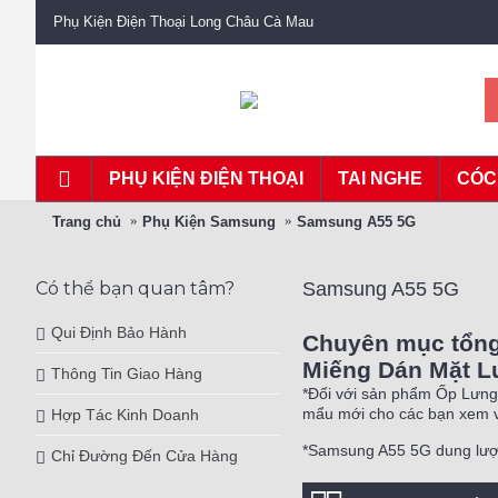
Phụ Kiện Điện Thoại Long Châu Cà Mau
PHỤ KIỆN ĐIỆN THOẠI
TAI NGHE
CÓC
Trang chủ
Phụ Kiện Samsung
Samsung A55 5G
Có thể bạn quan tâm?
Samsung A55 5G
Qui Định Bảo Hành
Chuyên mục tổng
Miếng Dán Mặt Lư
Thông Tin Giao Hàng
*Đối với sản phẩm Ốp Lưng 
mẩu mới cho các bạn xem v
Hợp Tác Kinh Doanh
*Samsung A55 5G dung lư
Chỉ Đường Đến Cửa Hàng