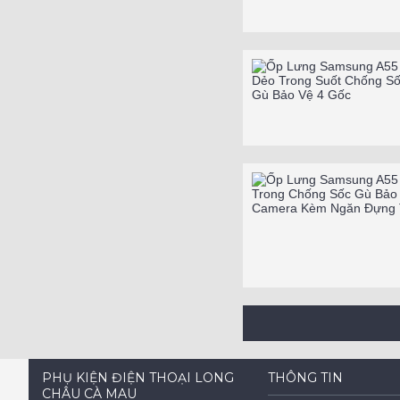
PHỤ KIỆN ĐIỆN THOẠI LONG
THÔNG TIN
CHÂU CÀ MAU