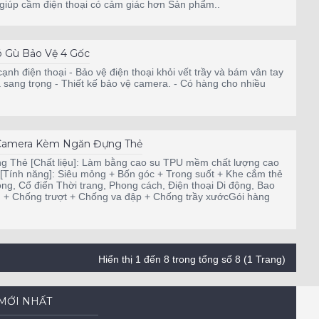
iúp cầm điện thoại có cảm giác hơn Sản phẩm..
 Gù Bảo Vệ 4 Gốc
cạnh điện thoại - Bảo vệ điện thoại khỏi vết trầy và bám vân tay
và sang trọng - Thiết kế bảo vệ camera. - Có hàng cho nhiều
 Camera Kèm Ngăn Đựng Thẻ
Thẻ [Chất liệu]: Làm bằng cao su TPU mềm chất lượng cao
 [Tính năng]: Siêu mỏng + Bốn góc + Trong suốt + Khe cắm thẻ
ng, Cổ điển Thời trang, Phong cách, Điện thoại Di động, Bao
ẩn + Chống trượt + Chống va đập + Chống trầy xướcGói hàng
Hiển thị 1 đến 8 trong tổng số 8 (1 Trang)
MỚI NHẤT