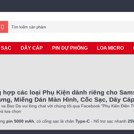
 SẠC
DÂY CÁP
PIN DỰ PHÒNG
LOA MICRO
 hợp các loại Phụ Kiện dành riêng cho Sam
ng, Miếng Dán Màn Hình, Cốc Sạc, Dây Cáp, 
va Bao Da vui lòng chat với chúng tôi qua Facebook "Phụ Kiện Điện 
à lựa chọn
ợng
pin 5000 mAh
, có cổng sạc là chân
Type-C
- Hổ trợ sạc nhanh
25