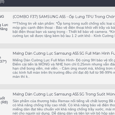
(0)
(COMBO F37) SAMSUNG A55 - Ốp Lưng TPU Trong Chống
***Thông tin về sản phẩm: *Ốp lưng trong suốt chống sốc loại
móp góc cạnh điện thoại - Bảo vệ điện thoại khỏi vết trầy và bá
bật điện thoại bạn và sang trọng - Thiết kế bảo vệ camera. *K
cường lực sẽ được tặng kèm bộ lau 1 2 ướt khô - Kính Cường 
Miếng Dán Cường Lực Samsung A55 5G Full Màn Hình Ful
Miếng Dán Cường Lực Full Màn Hình- Độ cứng 9H bảo vệ tốt g
Điểm cải tiến là MỎNG và NHẸ hơn chỉ 0,25mm nhưng vẫn đảm
hạn chế bong viền, mẻ viền. - Cảm ứng mượt mà, không trơn rít
các kính full màn trên thị trường đều chỉ đạt độ full từ 98-99
màn thì k..
Miếng Dán Cường Lực Samsung A55 5G Trong Suốt Mỏn
Sản phẩm của thương hiệu Remax nổi tiếng về chất lượng B
có khả năng chống trầy cao nhất. Có khả năng bảo vệ điện thoại
miếng dán đạt tiêu chuẩn với khả năng chống trầy xước, mài m
nét cho người sử dụng. Dễ dàng dán và tiện lợi với bộ hộp sả