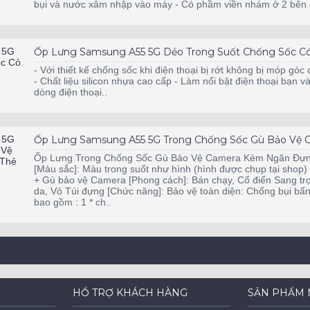
bụi và nước xâm nhập vào máy - Có phầm viền nhám ở 2 bên g
Ốp Lưng Samsung A55 5G Dẻo Trong Suốt Chống Sốc Có
- Với thiết kế chống sốc khi điện thoại bị rớt không bị móp góc 
- Chất liệu silicon nhựa cao cấp - Làm nổi bật điện thoại bạn 
dòng điện thoại..
Ốp Lưng Samsung A55 5G Trong Chống Sốc Gù Bảo Vệ
Ốp Lưng Trong Chống Sốc Gù Bảo Vệ Camera Kèm Ngăn Đựng 
[Màu sắc]: Màu trong suốt như hình (hình được chụp tại shop)
+ Gù bảo vệ Camera [Phong cách]: Bán chạy, Cổ điển Sang trọ
da, Vỏ Túi đựng [Chức năng]: Bảo vệ toàn diện: Chống bụi b
bao gồm : 1 * ch..
HỔ TRỢ KHÁCH HÀNG
SẢN PHẨM 