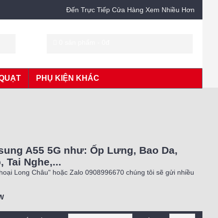
Đến Trực Tiếp Cửa Hàng Xem Nhiều Hơn
0 sản phẩm - 0đ
QUẠT
PHỤ KIỆN KHÁC
sung A55 5G như: Ốp Lưng, Bao Da,
Tai Nghe,...
Thoại Long Châu" hoặc Zalo 0908996670 chúng tôi sẽ gửi nhiều
W