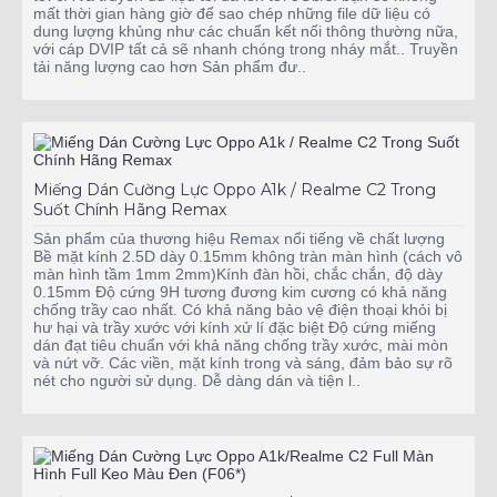
mất thời gian hàng giờ để sao chép những file dữ liệu có
dung lượng khủng như các chuẩn kết nối thông thường nữa,
với cáp DVIP tất cả sẽ nhanh chóng trong nháy mắt.. Truyền
tải năng lượng cao hơn Sản phẩm đư..
Miếng Dán Cường Lực Oppo A1k / Realme C2 Trong
Suốt Chính Hãng Remax
Sản phẩm của thương hiệu Remax nổi tiếng về chất lượng
Bề mặt kính 2.5D dày 0.15mm không tràn màn hình (cách vô
màn hình tầm 1mm 2mm)Kính đàn hồi, chắc chắn, độ dày
0.15mm Độ cứng 9H tương đương kim cương có khả năng
chống trầy cao nhất. Có khả năng bảo vệ điện thoại khỏi bị
hư hại và trầy xước với kính xử lí đặc biệt Độ cứng miếng
dán đạt tiêu chuẩn với khả năng chống trầy xước, mài mòn
và nứt vỡ. Các viền, mặt kính trong và sáng, đảm bảo sự rõ
nét cho người sử dụng. Dễ dàng dán và tiện l..