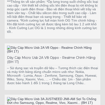
***Thông tin về sản phẩm: *Ốp lưng trong suốt chống sốc loại
cao cấp - Với thiết kế chống sốc khi điện thoại bị rớt không bị
móp góc cạnh điện thoại - Bảo vệ điện thoại khỏi vết trầy và
bám vân tay - Chất liệu silicon dẻo trong suốt cao cấp - Làm
nổi bật điện thoại bạn và sang trọng - Thiết kế bảo vệ
camera. *Kính cường lực full màn hình OG Tím chính hãng -
Khi đặt kính cường lực sẽ được tặng kèm bộ lau 1 2 ướt khô
- Kính Cường Lực OG là 1 trong những dòng kính cường lực
tốt..
Dây Cáp Micro Usb 2A V8 Oppo - Realme Chính Hãng
(BH 1T)
– Sử dụng sạc và truyền dữ liệu – Tương thích các điện thoại
và máy tính bảng dùng chuẩn micro usb như: Nokia,
Microsoft - Lumia, Asus - Zenfone, Samsung, Oppo, Huewai,
Wiko, Sony, Xiaomi, Vivo, ... – Chiều dài: 1m - Sản phẩm
được bảo hành 1 đổi 1 trong 1 tháng tại Long Châu..