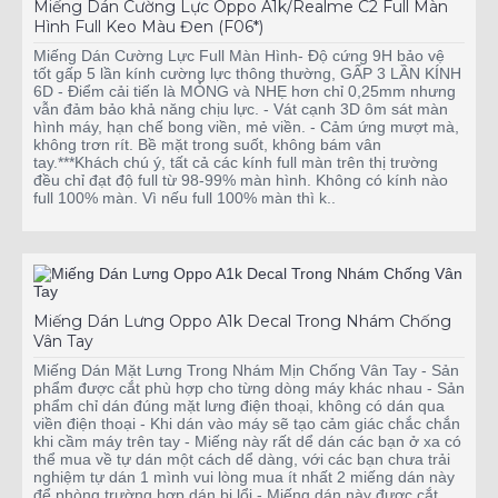
Miếng Dán Cường Lực Oppo A1k/Realme C2 Full Màn
Hình Full Keo Màu Đen (F06*)
Miếng Dán Cường Lực Full Màn Hình- Độ cứng 9H bảo vệ
tốt gấp 5 lần kính cường lực thông thường, GẤP 3 LẦN KÍNH
6D - Điểm cải tiến là MỎNG và NHẸ hơn chỉ 0,25mm nhưng
vẫn đảm bảo khả năng chịu lực. - Vát cạnh 3D ôm sát màn
hình máy, hạn chế bong viền, mẻ viền. - Cảm ứng mượt mà,
không trơn rít. Bề mặt trong suốt, không bám vân
tay.***Khách chú ý, tất cả các kính full màn trên thị trường
đều chỉ đạt độ full từ 98-99% màn hình. Không có kính nào
full 100% màn. Vì nếu full 100% màn thì k..
Miếng Dán Lưng Oppo A1k Decal Trong Nhám Chống
Vân Tay
Miếng Dán Mặt Lưng Trong Nhám Mịn Chống Vân Tay - Sản
phẩm được cắt phù hợp cho từng dòng máy khác nhau - Sản
phẩm chỉ dán đúng mặt lưng điện thoại, không có dán qua
viền điện thoại - Khi dán vào máy sẽ tạo cảm giác chắc chắn
khi cầm máy trên tay - Miếng này rất dể dán các bạn ở xa có
thể mua về tự dán một cách dể dàng, với các bạn chưa trải
nghiệm tự dán 1 mình vui lòng mua ít nhất 2 miếng dán này
để phòng trường hợp dán bị lổi - Miếng dán này được cắt