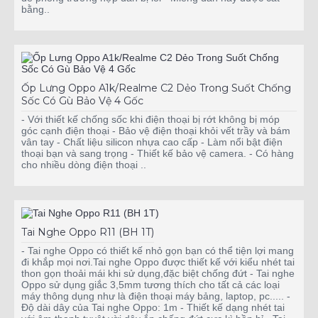
bằng..
Ốp Lưng Oppo A1k/Realme C2 Dẻo Trong Suốt Chống
Sốc Có Gù Bảo Vệ 4 Gốc
- Với thiết kế chống sốc khi điện thoại bị rớt không bị móp
góc cạnh điện thoại - Bảo vệ điện thoại khỏi vết trầy và bám
vân tay - Chất liệu silicon nhựa cao cấp - Làm nổi bật điện
thoại bạn và sang trọng - Thiết kế bảo vệ camera. - Có hàng
cho nhiều dòng điện thoại ..
Tai Nghe Oppo R11 (BH 1T)
- Tai nghe Oppo có thiết kế nhỏ gọn bạn có thể tiện lợi mang
đi khắp mọi nơi.Tai nghe Oppo được thiết kế với kiểu nhét tai
thon gọn thoải mái khi sử dụng,đặc biệt chống đứt - Tai nghe
Oppo sử dụng giắc 3,5mm tương thích cho tất cả các loại
máy thông dụng như là điện thoại máy bảng, laptop, pc..... -
Độ dài dây của Tai nghe Oppo: 1m - Thiết kế dạng nhét tai