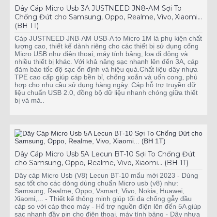
Dây Cáp Micro Usb 3A JUSTNEED JN8-AM Sợi To
Chống Đứt cho Samsung, Oppo, Realme, Vivo, Xiaomi...
(BH 1T)
Cáp JUSTNEED JNB-AM USB-A to Micro 1M là phụ kiện chất
lượng cao, thiết kế dành riêng cho các thiết bị sử dụng cổng
Micro USB như điện thoại, máy tính bảng, loa di động và
nhiều thiết bị khác. Với khả năng sạc nhanh lên đến 3A, cáp
đảm bảo tốc độ sạc ổn định và hiệu quả.Chất liệu dây nhựa
TPE cao cấp giúp cáp bền bỉ, chống xoắn và uốn cong, phù
hợp cho nhu cầu sử dụng hàng ngày. Cáp hỗ trợ truyền dữ
liệu chuẩn USB 2.0, đồng bộ dữ liệu nhanh chóng giữa thiết
bị và má..
Dây Cáp Micro Usb 5A Lecun BT-10 Sợi To Chống Đứt
cho Samsung, Oppo, Realme, Vivo, Xiaomi... (BH 1T)
Dây cáp Micro Usb (V8) Lecun BT-10 mẩu mới 2023 - Dùng
sạc tốt cho các dòng dùng chuẩn Micro usb (v8) như:
Samsung, Realme, Oppo, Vsmart, Vivo, Nokia, Huawei,
Xiaomi,... - Thiết kế thông minh giúp tối đa chống gẫy đầu
cáp so với cáp theo máy - Hổ trợ nguồn điện lên đến 5A giúp
sạc nhanh đầy pin cho điện thoại, máy tính bảng - Dây nhựa