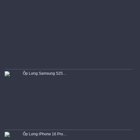
Ốp Lưng Samsung S25 EDGE Dẻo Trong Chống Sốc Hổ Trợ Sạc Không Dây Magnetic
Ốp Lưng iPhone 16 Pro Max Dẻo Siêu Trong Suốt Viền Chống Trơn Gù Bảo Vệ Camera Cao Cấp Chính Hãng KST