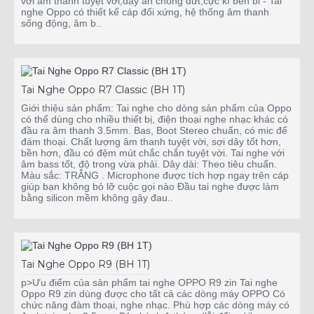
với âm thanh tuyệt vời,dây ắn chống đứt,cực kì bền bỉ - Tai
nghe Oppo có thiết kế cáp đối xứng, hệ thống âm thanh
sống động, âm b..
Tai Nghe Oppo R7 Classic (BH 1T)
Giới thiệu sản phẩm: Tai nghe cho dòng sản phẩm của Oppo
có thể dùng cho nhiều thiết bị, điện thoại nghe nhạc khác có
đầu ra âm thanh 3.5mm. Bas, Boot Stereo chuẩn, có mic để
đàm thoại. Chất lượng âm thanh tuyệt vời, sợi dây tốt hơn,
bền hơn, đầu có đệm mút chắc chắn tuyệt vời. Tai nghe với
âm bass tốt, độ trong vừa phải. Dây dài: Theo tiêu chuẩn.
Màu sắc: TRẮNG . Microphone được tích hợp ngay trên cáp
giúp bạn không bỏ lỡ cuộc gọi nào Đầu tai nghe được làm
bằng silicon mềm không gây đau..
Tai Nghe Oppo R9 (BH 1T)
p>Ưu điểm của sản phẩm tai nghe OPPO R9 zin Tai nghe
Oppo R9 zin dùng được cho tất cả các dòng máy OPPO Có
chức năng đàm thoại, nghe nhạc. Phù hợp các dòng máy có