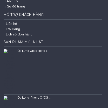
Liên hệ
Sơ đồ trang
HỔ TRỢ KHÁCH HÀNG
Liên hệ
Trả Hàng
Lịch sử đơn hàng
SẢN PHẨM MỚI NHẤT
Ốp Lưng Oppo Reno 15F 5G Dẻo Trong Suốt Chống Sốc Có Gù Bảo Vệ 4 Gốc
Ốp Lưng iPhone X / XS Dẻo Siêu Trong Suốt Viền Chống Trơn Gù Bảo Vệ Camera Cao Cấp Chính Hãng KST