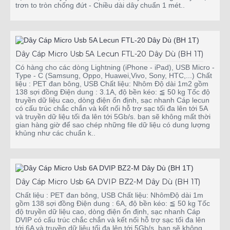
trơn to tròn chống đứt - Chiều dài dây chuẩn 1 mét..
Dây Cáp Micro Usb 5A Lecun FTL-20 Dây Dù (BH 1T)
Có hàng cho các dòng Lightning (iPhone - iPad), USB Micro -
Type - C (Samsung, Oppo, Huawei,Vivo, Sony, HTC,...) Chất
liệu : PET đan bông, USB Chất liệu: Nhôm Độ dài 1m2 gồm
138 sợi đồng Điện dung : 3.1A, độ bền kéo: ≦ 50 kg Tốc độ
truyền dữ liệu cao, dòng điện ổn định, sạc nhanh Cáp lecun
có cấu trúc chắc chắn và kết nối hỗ trợ sạc tối đa lên tới 5A
và truyền dữ liệu tối đa lên tới 5Gb/s. bạn sẽ không mất thời
gian hàng giờ để sao chép những file dữ liệu có dung lượng
khủng như các chuẩn k..
Dây Cáp Micro Usb 6A DVIP BZ2-M Dây Dù (BH 1T)
Chất liệu : PET đan bông, USB Chất liệu: NhômĐộ dài 1m
gồm 138 sợi đồng Điện dung : 6A, độ bền kéo: ≦ 50 kg Tốc
độ truyền dữ liệu cao, dòng điện ổn định, sạc nhanh Cáp
DVIP có cấu trúc chắc chắn và kết nối hỗ trợ sạc tối đa lên
tới 6A và truyền dữ liệu tối đa lên tới 5Gb/s. bạn sẽ không