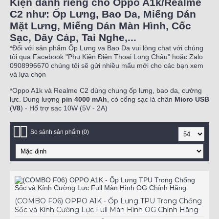
Kiện dành riêng cho Oppo A1k/Realme
C2 như: Ốp Lưng, Bao Da, Miếng Dán
Mặt Lưng, Miếng Dán Màn Hình, Cốc
Sạc, Dây Cáp, Tai Nghe,...
*Đối với sản phẩm Ốp Lưng va Bao Da vui lòng chat với chúng
tôi qua Facebook "Phụ Kiện Điện Thoại Long Châu" hoặc Zalo
0908996670 chúng tôi sẽ gửi nhiều mẩu mới cho các bạn xem
và lựa chọn
*Oppo A1k và Realme C2 dùng chung ốp lưng, bao da, cường
lực. Dung lượng
pin 4000 mAh
, có cổng sạc là chân
Micro USB
(
V8
) - Hổ trợ sạc 10W (5V - 2A)
So sánh sản phẩm (0)
(COMBO F06) OPPO A1K - Ốp Lưng TPU Trong Chống
Sốc và Kính Cường Lực Full Màn Hình OG Chính Hãng