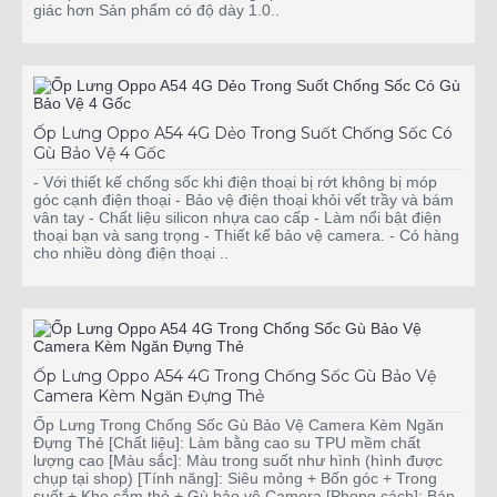
giác hơn Sản phẩm có độ dày 1.0..
Ốp Lưng Oppo A54 4G Dẻo Trong Suốt Chống Sốc Có
Gù Bảo Vệ 4 Gốc
- Với thiết kế chống sốc khi điện thoại bị rớt không bị móp
góc cạnh điện thoại - Bảo vệ điện thoại khỏi vết trầy và bám
vân tay - Chất liệu silicon nhựa cao cấp - Làm nổi bật điện
thoại bạn và sang trọng - Thiết kế bảo vệ camera. - Có hàng
cho nhiều dòng điện thoại ..
Ốp Lưng Oppo A54 4G Trong Chống Sốc Gù Bảo Vệ
Camera Kèm Ngăn Đựng Thẻ
Ốp Lưng Trong Chống Sốc Gù Bảo Vệ Camera Kèm Ngăn
Đựng Thẻ [Chất liệu]: Làm bằng cao su TPU mềm chất
lượng cao [Màu sắc]: Màu trong suốt như hình (hình được
chụp tại shop) [Tính năng]: Siêu mỏng + Bốn góc + Trong
suốt + Khe cắm thẻ + Gù bảo vệ Camera [Phong cách]: Bán