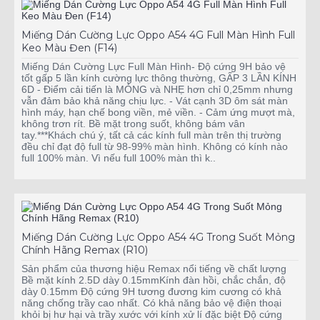
Miếng Dán Cường Lực Oppo A54 4G Full Màn Hình Full
Keo Màu Đen (F14)
Miếng Dán Cường Lực Full Màn Hình- Độ cứng 9H bảo vệ
tốt gấp 5 lần kính cường lực thông thường, GẤP 3 LẦN KÍNH
6D - Điểm cải tiến là MỎNG và NHẸ hơn chỉ 0,25mm nhưng
vẫn đảm bảo khả năng chịu lực. - Vát cạnh 3D ôm sát màn
hình máy, hạn chế bong viền, mẻ viền. - Cảm ứng mượt mà,
không trơn rít. Bề mặt trong suốt, không bám vân
tay.***Khách chú ý, tất cả các kính full màn trên thị trường
đều chỉ đạt độ full từ 98-99% màn hình. Không có kính nào
full 100% màn. Vì nếu full 100% màn thì k..
Miếng Dán Cường Lực Oppo A54 4G Trong Suốt Mỏng
Chính Hãng Remax (R10)
Sản phẩm của thương hiệu Remax nổi tiếng về chất lượng
Bề mặt kính 2.5D dày 0.15mmKính đàn hồi, chắc chắn, độ
dày 0.15mm Độ cứng 9H tương đương kim cương có khả
năng chống trầy cao nhất. Có khả năng bảo vệ điện thoại
khỏi bị hư hại và trầy xước với kính xử lí đặc biệt Độ cứng