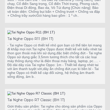
chạy, Cổ điển Sang trọng, Cổ điển Thời trang, Phong cách,
Điện thoại Di động, Bao da, Vỏ Túi đựng [Chức năng]: Bảo
vệ toàn diện: Chống bụi bẩn + Chống trượt + Chống va đập
+ Chống trầy xướcGói hàng bao gồm : 1 * ch..
Tai Nghe Oppo R11 (BH 1T)
- Tai nghe Oppo có thiết kế nhỏ gọn bạn có thể tiện lợi mang
đi khắp mọi nơi.Tai nghe Oppo được thiết kế với kiểu nhét tai
thon gọn thoải mái khi sử dụng,đặc biệt chống đứt - Tai nghe
Oppo sử dụng giắc 3,5mm tương thích cho tất cả các loại
máy thông dụng như là điện thoại máy bảng, laptop, pc..... -
Độ dài dây của Tai nghe Oppo: 1m - Thiết kế dạng nhét tai
với âm thanh tuyệt vời,dây ắn chống đứt,cực kì bền bỉ - Tai
nghe Oppo có thiết kế cáp đối xứng, hệ thống âm thanh
sống động, âm b..
Tai Nghe Oppo R7 Classic (BH 1T)
Giới thiệu sản phẩm: Tai nghe cho dòng sản phẩm của Oppo