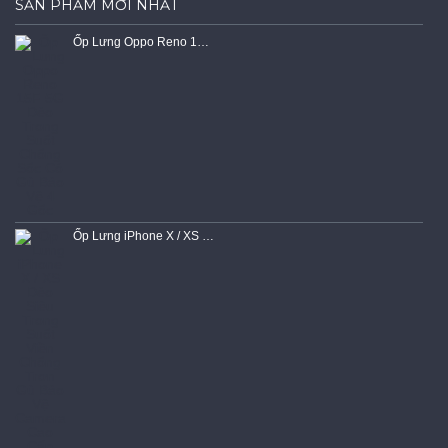
SẢN PHẨM MỚI NHẤT
Ốp Lưng Oppo Reno 15F 5G Dẻo Trong Suốt Chống Sốc Có Gù Bảo Vệ 4 Gốc
Ốp Lưng iPhone X / XS Dẻo Siêu Trong Suốt Viền Chống Trơn Gù Bảo Vệ Camera Cao Cấp Chính Hãng KST