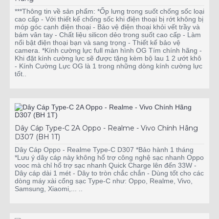
***Thông tin về sản phẩm: *Ốp lưng trong suốt chống sốc loại
cao cấp - Với thiết kế chống sốc khi điện thoại bị rớt không bị
móp góc cạnh điện thoại - Bảo vệ điện thoại khỏi vết trầy và
bám vân tay - Chất liệu silicon dẻo trong suốt cao cấp - Làm
nổi bật điện thoại bạn và sang trọng - Thiết kế bảo vệ
camera. *Kính cường lực full màn hình OG Tím chính hãng -
Khi đặt kính cường lực sẽ được tặng kèm bộ lau 1 2 ướt khô
- Kính Cường Lực OG là 1 trong những dòng kính cường lực
tốt..
Dây Cáp Type-C 2A Oppo - Realme - Vivo Chính Hãng
D307 (BH 1T)
Dây Cáp Oppo - Realme Type-C D307 *Bảo hành 1 tháng
*Lưu ý dây cáp này không hổ trợ công nghệ sạc nhanh Oppo
vooc mà chỉ hổ trợ sạc nhanh Quick Charge lên đến 33W -
Dây cáp dài 1 mét - Dây to tròn chắc chắn - Dùng tốt cho các
dòng máy xài cổng sạc Type-C như: Oppo, Realme, Vivo,
Samsung, Xiaomi,... ..