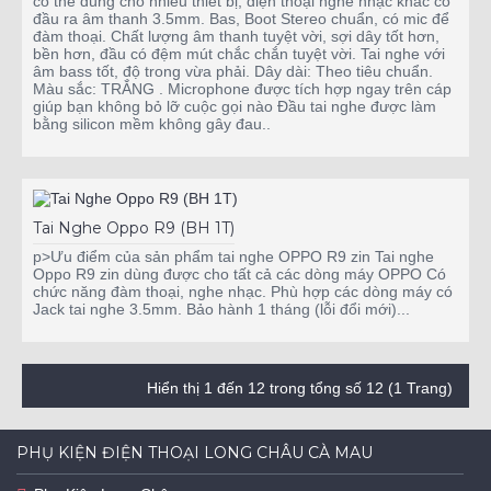
có thể dùng cho nhiều thiết bị, điện thoại nghe nhạc khác có
đầu ra âm thanh 3.5mm. Bas, Boot Stereo chuẩn, có mic để
đàm thoại. Chất lượng âm thanh tuyệt vời, sợi dây tốt hơn,
bền hơn, đầu có đệm mút chắc chắn tuyệt vời. Tai nghe với
âm bass tốt, độ trong vừa phải. Dây dài: Theo tiêu chuẩn.
Màu sắc: TRẮNG . Microphone được tích hợp ngay trên cáp
giúp bạn không bỏ lỡ cuộc gọi nào Đầu tai nghe được làm
bằng silicon mềm không gây đau..
Tai Nghe Oppo R9 (BH 1T)
p>Ưu điểm của sản phẩm tai nghe OPPO R9 zin Tai nghe
Oppo R9 zin dùng được cho tất cả các dòng máy OPPO Có
chức năng đàm thoại, nghe nhạc. Phù hợp các dòng máy có
Jack tai nghe 3.5mm. Bảo hành 1 tháng (lỗi đổi mới)...
Hiển thị 1 đến 12 trong tổng số 12 (1 Trang)
PHỤ KIỆN ĐIỆN THOẠI LONG CHÂU CÀ MAU