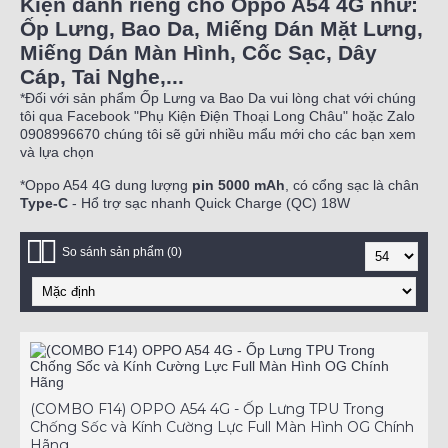
Kiện dành riêng cho Oppo A54 4G như:
Ốp Lưng, Bao Da, Miếng Dán Mặt Lưng,
Miếng Dán Màn Hình, Cốc Sạc, Dây
Cáp, Tai Nghe,...
*Đối với sản phẩm Ốp Lưng va Bao Da vui lòng chat với chúng
tôi qua Facebook "Phụ Kiện Điện Thoại Long Châu" hoặc Zalo
0908996670 chúng tôi sẽ gửi nhiều mẩu mới cho các bạn xem
và lựa chọn
*Oppo A54 4G dung lượng
pin 5000 mAh
, có cổng sạc là chân
Type-C
- Hổ trợ sạc nhanh Quick Charge (QC) 18W
So sánh sản phẩm (0)
(COMBO F14) OPPO A54 4G - Ốp Lưng TPU Trong
Chống Sốc và Kính Cường Lực Full Màn Hình OG Chính
Hãng