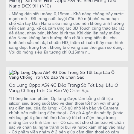
Miếng Dán Màn Hình Oppo A54 4G Siêu Mỏng Dẻo
Nano DCX-9H (N10)
- Miếng dán siêu mỏng 0,15mm - Khả năng chống trầy xước
mạnh mẽ - Độ trong suốt tuyệt đối - Bề mặt phủ nano hạn
chế vân tay Dán Nano siêu mỏng dẻo nên không ảnh hưởng
đến cảm ứng, kể cả cảm ứng lực 3D Touch cũng thao tác rất
dễ dàng, nhạy bén, không bị rít tay. Khi dán lên máy miếng
dán Nano không ảnh hưởng đến chất lượng hiển thị, cho
hình ảnh sắc nét đạt chuẩn HD, thậm chí còn thấy màn hình
sáng đẹp, trong hơn, không bị ố vàng sau thời gian sử dụng.
Với độ mỏng siêu ấn tượng chỉ 0.15mm n..
Ốp Lưng Oppo A54 4G Dẻo Trong Sò Tốt Loại Lâu Ố
Vàng Chống Trơn Có Bảo Vệ Chân Sạc
*Thông tin sản phẩm: Ốp lưng được làm bằng chất liệu
silicon siêu trong suốt Bảo vệ điện thoại tốt hơn với những
ưu điểm sau của ốp lưng: - Có gù nhô lên bảo vệ Camera
chính trên mặt lưng điện thoại - Có gù 4 gốc ẩn sát ốp (khác
với loại gù 4 gốc nhô lên) bảo vệ tốt cho điện thoại trong
những lần vô tình làm rơi - Có các nút che chân bảo vệ chân
sạc và chân tai nghe tránh bị bụi và nước xâm nhập vào máy
- Có phầm viền nhám ở 2 bên giúp cầm điện thoại có cảm