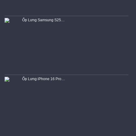
Ốp Lưng Samsung S25 EDGE Dẻo Trong Chống Sốc Hổ Trợ Sạc Không Dây Magnetic
Ốp Lưng iPhone 16 Pro Max Dẻo Siêu Trong Suốt Viền Chống Trơn Gù Bảo Vệ Camera Cao Cấp Chính Hãng KST