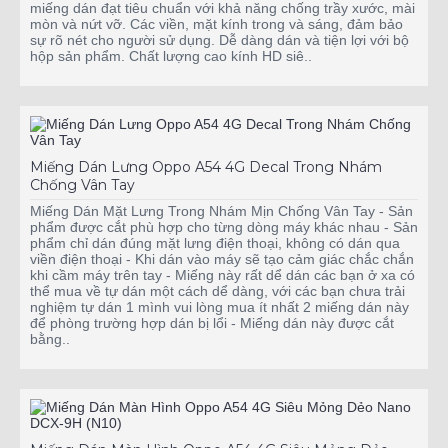
miếng dán đạt tiêu chuẩn với khả năng chống trầy xước, mài
mòn và nứt vỡ. Các viền, mặt kính trong và sáng, đảm bảo
sự rõ nét cho người sử dụng. Dễ dàng dán và tiện lợi với bộ
hộp sản phẩm. Chất lượng cao kính HD siê..
Miếng Dán Lưng Oppo A54 4G Decal Trong Nhám
Chống Vân Tay
Miếng Dán Mặt Lưng Trong Nhám Mịn Chống Vân Tay - Sản
phẩm được cắt phù hợp cho từng dòng máy khác nhau - Sản
phẩm chỉ dán đúng mặt lưng điện thoại, không có dán qua
viền điện thoại - Khi dán vào máy sẽ tạo cảm giác chắc chắn
khi cầm máy trên tay - Miếng này rất dể dán các bạn ở xa có
thể mua về tự dán một cách dể dàng, với các bạn chưa trải
nghiệm tự dán 1 mình vui lòng mua ít nhất 2 miếng dán này
để phòng trường hợp dán bị lổi - Miếng dán này được cắt
bằng..