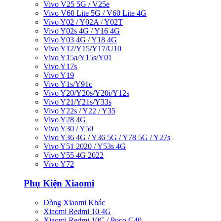
Vivo V25 5G / V25e
Vivo V60 Lite 5G / V60 Lite 4G
Vivo Y02 / Y02A / Y02T
Vivo Y02s 4G / Y16 4G
Vivo Y03 4G / Y18 4G
Vivo Y12/Y15/Y17/U10
Vivo Y15a/Y15s/Y01
Vivo Y17s
Vivo Y19
Vivo Y1s/Y91c
Vivo Y20/Y20s/Y20i/Y12s
Vivo Y21/Y21s/Y33s
Vivo Y22s / Y22 / Y35
Vivo Y28 4G
Vivo Y30 / Y50
Vivo Y36 4G / Y36 5G / Y78 5G / Y27s
Vivo Y51 2020 / Y53s 4G
Vivo Y55 4G 2022
Vivo Y72
Phụ Kiện Xiaomi
Dòng Xiaomi Khác
Xiaomi Redmi 10 4G
Xiaomi Redmi 10C / Poco C40