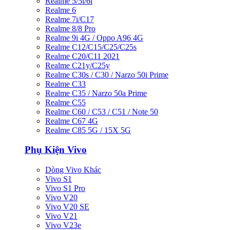
Realme 5/5i/6i
Realme 6
Realme 7i/C17
Realme 8/8 Pro
Realme 9i 4G / Oppo A96 4G
Realme C12/C15/C25/C25s
Realme C20/C11 2021
Realme C21y/C25y
Realme C30s / C30 / Narzo 50i Prime
Realme C33
Realme C35 / Narzo 50a Prime
Realme C55
Realme C60 / C53 / C51 / Note 50
Realme C67 4G
Realme C85 5G / 15X 5G
Phụ Kiện Vivo
Dòng Vivo Khác
Vivo S1
Vivo S1 Pro
Vivo V20
Vivo V20 SE
Vivo V21
Vivo V23e