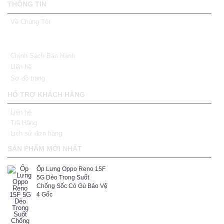
THÔNG TIN
Về Chúng Tôi
Chính Sách Bảo Hành
Liên hệ
Sơ đồ trang
HỔ TRỢ KHÁCH HÀNG
Liên hệ
Trả Hàng
Lịch sử đơn hàng
SẢN PHẨM MỚI NHẤT
Ốp Lưng Oppo Reno 15F
5G Dẻo Trong Suốt
Chống Sốc Có Gù Bảo Vệ
4 Gốc