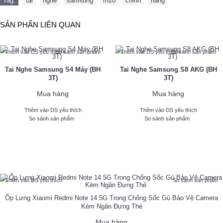
Tag:
tai
,
nghe
,
samsung
,
m20
,
chinh
,
hang
SẢN PHẨN LIÊN QUAN
Thêm vào DS yêu thích
So sánh sản phẩm
Thêm vào DS yêu thích
So sánh sản phẩm
Tai Nghe Samsung S4 Máy (BH
Tai Nghe Samsung S8 AKG (BH
3T)
3T)
Mua hàng
Mua hàng
Thêm vào DS yêu thích
Thêm vào DS yêu thích
So sánh sản phẩm
So sánh sản phẩm
NGẨU NHIÊN
Thêm vào DS yêu thích
So sánh sản phẩm
Ốp Lưng Xiaomi Redmi Note 14 5G Trong Chống Sốc Gù Bảo Vệ Camera
Kèm Ngăn Đựng Thẻ
Mua hàng