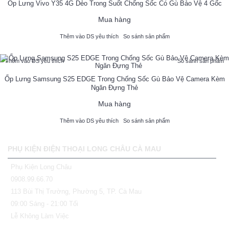
Ốp Lưng Vivo Y35 4G Dẻo Trong Suốt Chống Sốc Có Gù Bảo Vệ 4 Gốc
Mua hàng
Thêm vào DS yêu thích
So sánh sản phẩm
Thêm vào DS yêu thích
So sánh sản phẩm
Ốp Lưng Samsung S25 EDGE Trong Chống Sốc Gù Bảo Vệ Camera Kèm
Ngăn Đựng Thẻ
Mua hàng
Thêm vào DS yêu thích
So sánh sản phẩm
PHỤ KIỆN ĐIỆN THOẠI LONG CHÂU CÀ MAU
Phụ Kiện Long Châu
0908.99.66.70
113 Bùi Thị Trường, Phường 5, TP. Cà Mau
09:00 Sáng - 21:00 Tối
Lễ Không Làm Việc