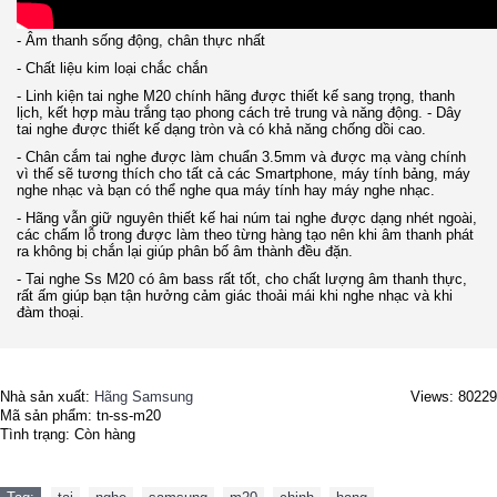
- Âm thanh sống động, chân thực nhất
- Chất liệu kim loại chắc chắn
- Linh kiện tai nghe M20 chính hãng được thiết kế sang trọng, thanh
lịch, kết hợp màu trắng tạo phong cách trẻ trung và năng động. - Dây
tai nghe được thiết kế dạng tròn và có khả năng chống dồi cao.
- Chân cắm tai nghe được làm chuẩn 3.5mm và được mạ vàng chính
vì thế sẽ tương thích cho tất cả các Smartphone, máy tính bảng, máy
nghe nhạc và bạn có thể nghe qua máy tính hay máy nghe nhạc.
- Hãng vẫn giữ nguyên thiết kế hai núm tai nghe được dạng nhét ngoài,
các chấm lỗ trong được làm theo từng hàng tạo nên khi âm thanh phát
ra không bị chắn lại giúp phân bố âm thành đều đặn.
- Tai nghe Ss M20 có âm bass rất tốt, cho chất lượng âm thanh thực,
rất ấm giúp bạn tận hưởng cảm giác thoải mái khi nghe nhạc và khi
đàm thoại.
Nhà sản xuất:
Hãng Samsung
Views: 80229
Mã sản phẩm:
tn-ss-m20
Tình trạng:
Còn hàng